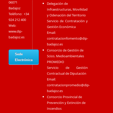
06071
Delegación de
Badajoz
Infraestructuras, Movilidad
Teléfono: +34
y Odenación del Territorio
924 212 400
Servicio de Contratación y
Web:
Gestión Económica
www.dip-
Email:
badajoz.es
contratacionfomento@dip-
badajoz.es
Consorcio de Gestión de
Sede
Scios. Medioambientales
Electrónica
PROMEDIO
Servicio de Gestión
Contractual de Diputación
Email:
contratacionpromedio@dip-
badajoz.es
Consorcio Provincial de
Prevención y Extinción de
Incendios