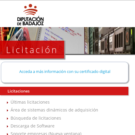
Licitación
Acceda a más información con su certificado digital
Licitaciones
Últimas licitaciones
Área de sistemas dinámicos de adquisición
Búsqueda de licitaciones
Descarga de Software
Soporte empresas (Nueva ventana)