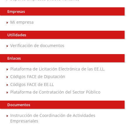
Empresas
Mi empresa
Utilidades
Verificación de documentos
Enlaces
Plataforma de Licitación Electrónica de las EE.LL.
Códigos FACE de Diputación
Códigos FACE de EE.LL
Plataforma de Contratación del Sector Público
Documentos
Instrucción de Coordinación de Actividades
Empresariales