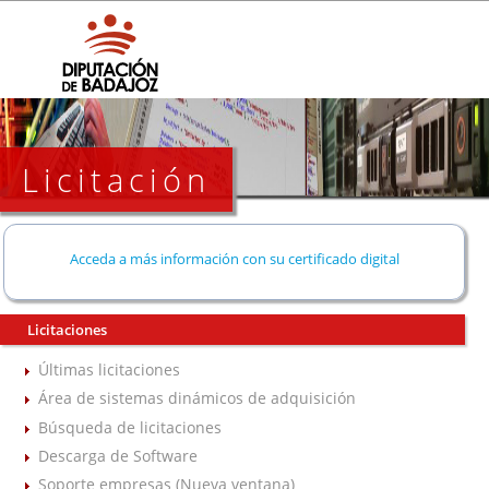
Licitación
Acceda a más información con su certificado digital
Licitaciones
Últimas licitaciones
Área de sistemas dinámicos de adquisición
Búsqueda de licitaciones
Descarga de Software
Soporte empresas (Nueva ventana)