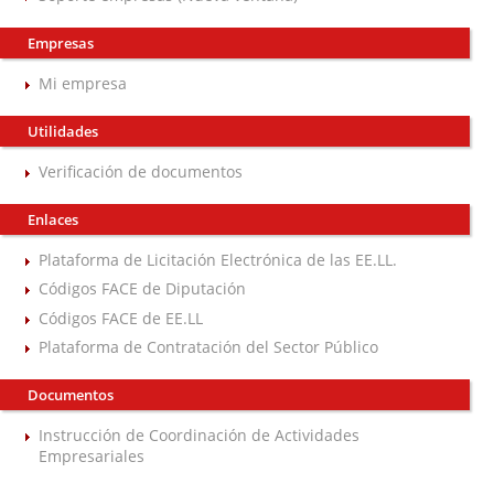
Empresas
Mi empresa
Utilidades
Verificación de documentos
Enlaces
Plataforma de Licitación Electrónica de las EE.LL.
Códigos FACE de Diputación
Códigos FACE de EE.LL
Plataforma de Contratación del Sector Público
Documentos
Instrucción de Coordinación de Actividades
Empresariales