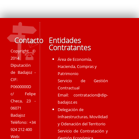
Contacto
Entidades
Contratantes
Copyright ©
2014
Área de Economía,
Diputación
Hacienda, Compras y
de Badajoz -
Patrimonio
CIF:
Servicio de Gestión
P0600000D
Contractual
c/ Felipe
Email:
contratacion@dip-
Checa, 23 -
badajoz.es
06071
Delegación de
Badajoz
Infraestructuras, Movilidad
Teléfono: +34
y Odenación del Territorio
924 212 400
Servicio de Contratación y
Web:
Gestión Económica