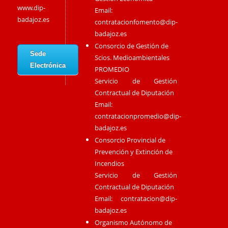
www.dip-
Email:
badajoz.es
contratacionfomento@dip-
badajoz.es
Consorcio de Gestión de
Sede
Scios. Medioambientales
Electrónica
PROMEDIO
Servicio de Gestión
Contractual de Diputación
Email:
contratacionpromedio@dip-
badajoz.es
Consorcio Provincial de
Prevención y Extinción de
Incendios
Servicio de Gestión
Contractual de Diputación
Email:
contratacion@dip-
badajoz.es
Organismo Autónomo de