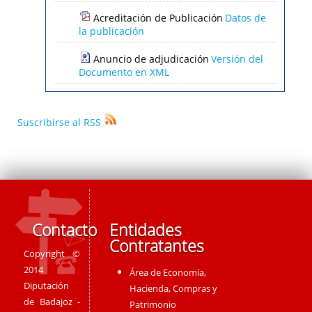
Acreditación de Publicación
Datos de
la publicación
Anuncio de adjudicación
Versión del
Documento en XML
Suscribirse al RSS
Contacto
Entidades
Contratantes
Copyright ©
2014
Área de Economía,
Diputación
Hacienda, Compras y
de Badajoz -
Patrimonio