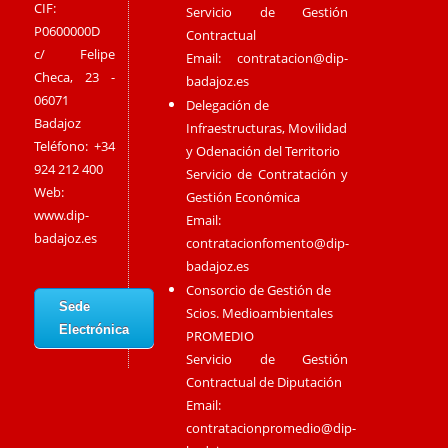
CIF:
Servicio de Gestión
P0600000D
Contractual
c/ Felipe
Email:
contratacion@dip-
Checa, 23 -
badajoz.es
06071
Delegación de
Badajoz
Infraestructuras, Movilidad
Teléfono: +34
y Odenación del Territorio
924 212 400
Servicio de Contratación y
Web:
Gestión Económica
www.dip-
Email:
badajoz.es
contratacionfomento@dip-
badajoz.es
Consorcio de Gestión de
Sede
Scios. Medioambientales
Electrónica
PROMEDIO
Servicio de Gestión
Contractual de Diputación
Email:
contratacionpromedio@dip-