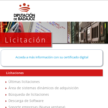
Licitación
Acceda a más información con su certificado digital
Licitaciones
Últimas licitaciones
Área de sistemas dinámicos de adquisición
Búsqueda de licitaciones
Descarga de Software
Soporte empresas (Nueva ventana)