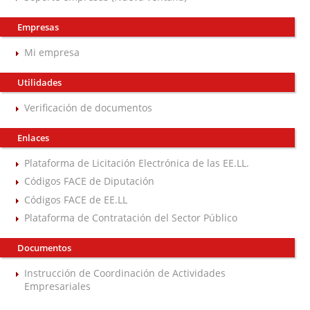
Empresas
Mi empresa
Utilidades
Verificación de documentos
Enlaces
Plataforma de Licitación Electrónica de las EE.LL.
Códigos FACE de Diputación
Códigos FACE de EE.LL
Plataforma de Contratación del Sector Público
Documentos
Instrucción de Coordinación de Actividades
Empresariales