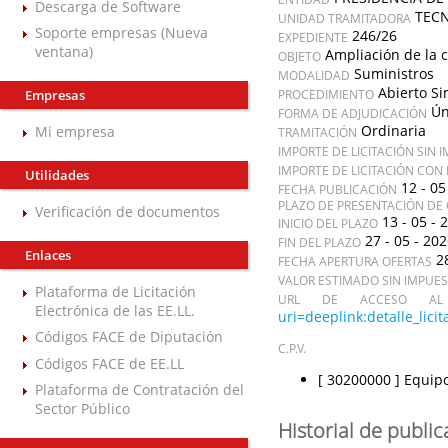
Descarga de Software
TECN
UNIDAD TRAMITADORA
Soporte empresas (Nueva
246/26
EXPEDIENTE
ventana)
Ampliación de la 
OBJETO
Suministros
MODALIDAD
Abierto Si
Empresas
PROCEDIMIENTO
Ún
FORMA DE ADJUDICACIÓN
Ordinaria
Mi empresa
TRAMITACIÓN
IMPORTE DE LICITACIÓN SIN 
IMPORTE DE LICITACIÓN CON
Utilidades
12 - 05
FECHA PUBLICACIÓN
PLAZO DE PRESENTACIÓN DE 
Verificación de documentos
13 - 05 - 
INICIO DEL PLAZO
27 - 05 - 20
FIN DEL PLAZO
Enlaces
2
FECHA APERTURA OFERTAS
VALOR ESTIMADO SIN IMPUE
Plataforma de Licitación
URL DE ACCESO AL 
Electrónica de las EE.LL.
uri=deeplink:detalle_l
Códigos FACE de Diputación
C.P.V.
Códigos FACE de EE.LL
[ 30200000 ]
Equipo
Plataforma de Contratación del
Sector Público
Historial de publi