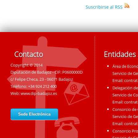
Suscribirse al RSS
Contacto
Entidades
Copyright © 2014
Área de Econ
Diputación de Badajoz - CIF: P0600000D
Servicio de G
c/ Felipe Checa, 23 - 06071 Badajoz
Email:
contra
Teléfono: +34 924 212 400
Delegación de
Web:
www.dip-badajoz.es
Servicio de C
Email:
contra
Consorcio de
Sede Electrónica
Servicio de G
Email:
contra
Consorcio Pro
Servicio de G