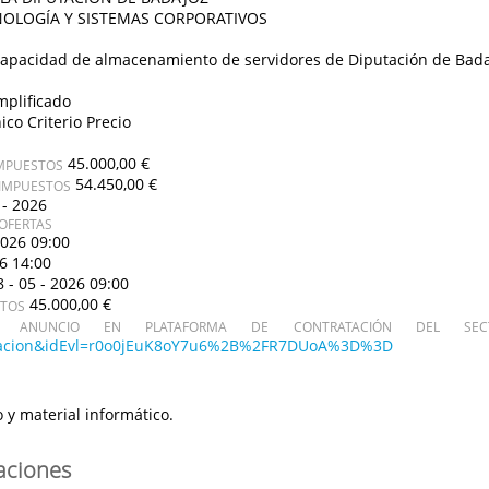
OLOGÍA Y SISTEMAS CORPORATIVOS
capacidad de almacenamiento de servidores de Diputación de Bad
mplificado
ico Criterio Precio
45.000,00 €
IMPUESTOS
54.450,00 €
 IMPUESTOS
 - 2026
OFERTAS
2026 09:00
26 14:00
8 - 05 - 2026 09:00
45.000,00 €
STOS
ANUNCIO EN PLATAFORMA DE CONTRATACIÓN DEL SECT
icitacion&idEvl=r0o0jEuK8oY7u6%2B%2FR7DUoA%3D%3D
 y material informático.
caciones