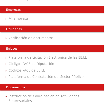
Empresas
Mi empresa
Utilidades
Verificación de documentos
Enlaces
Plataforma de Licitación Electrónica de las EE.LL.
Códigos FACE de Diputación
Códigos FACE de EE.LL
Plataforma de Contratación del Sector Público
Documentos
Instrucción de Coordinación de Actividades
Empresariales