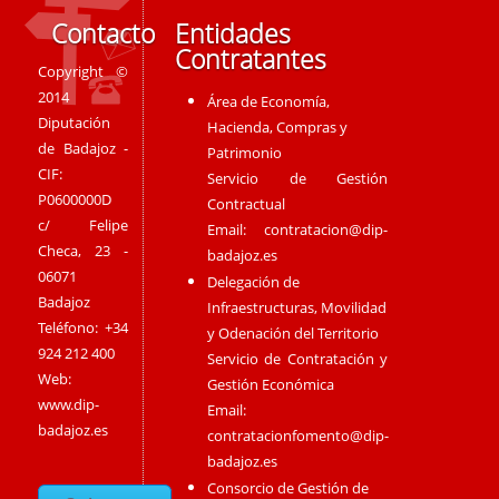
Contacto
Entidades
Contratantes
Copyright ©
2014
Área de Economía,
Diputación
Hacienda, Compras y
de Badajoz -
Patrimonio
CIF:
Servicio de Gestión
P0600000D
Contractual
c/ Felipe
Email:
contratacion@dip-
Checa, 23 -
badajoz.es
06071
Delegación de
Badajoz
Infraestructuras, Movilidad
Teléfono: +34
y Odenación del Territorio
924 212 400
Servicio de Contratación y
Web:
Gestión Económica
www.dip-
Email:
badajoz.es
contratacionfomento@dip-
badajoz.es
Consorcio de Gestión de