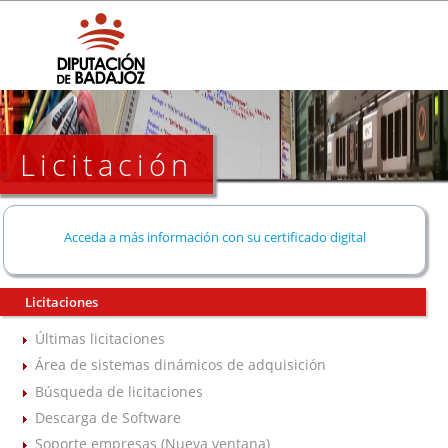
Licitación
Acceda a más información con su certificado digital
Licitaciones
Últimas licitaciones
Área de sistemas dinámicos de adquisición
Búsqueda de licitaciones
Descarga de Software
Soporte empresas (Nueva ventana)