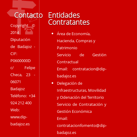
Contacto
Entidades
Contratantes
Copyright ©
2014
Área de Economía,
Diputación
Hacienda, Compras y
de Badajoz -
Patrimonio
CIF:
Servicio de Gestión
P0600000D
Contractual
c/ Felipe
Email:
contratacion@dip-
Checa, 23 -
badajoz.es
06071
Delegación de
Badajoz
Infraestructuras, Movilidad
Teléfono: +34
y Odenación del Territorio
924 212 400
Servicio de Contratación y
Web:
Gestión Económica
www.dip-
Email:
badajoz.es
contratacionfomento@dip-
badajoz.es