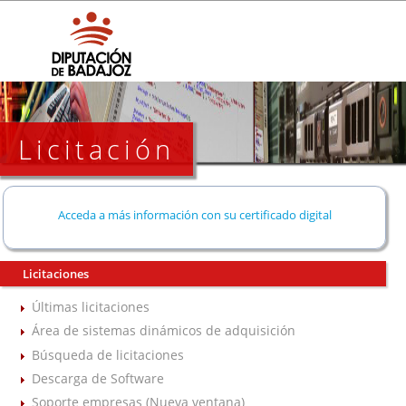
Licitación
Acceda a más información con su certificado digital
Licitaciones
Últimas licitaciones
Área de sistemas dinámicos de adquisición
Búsqueda de licitaciones
Descarga de Software
Soporte empresas (Nueva ventana)