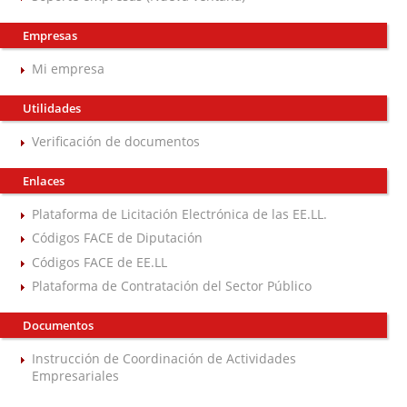
Empresas
Mi empresa
Utilidades
Verificación de documentos
Enlaces
Plataforma de Licitación Electrónica de las EE.LL.
Códigos FACE de Diputación
Códigos FACE de EE.LL
Plataforma de Contratación del Sector Público
Documentos
Instrucción de Coordinación de Actividades
Empresariales