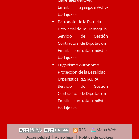
Email:
sgaag.oar@dip-
badajoz.es
Patronato de la Escuela
Provincial de Tauromaquia
Servicio de Gestión
Contractual de Diputación
Email:
contratacion@dip-
badajoz.es
Organismo Autónomo
Protección de la Legalidad
Urbanística RESTAURA
Servicio de Gestión
Contractual de Diputación
Email:
contratacion@dip-
badajoz.es
|
|
RSS
Mapa Web
|
|
Accesibilidad
Aviso legal
Política de cookies