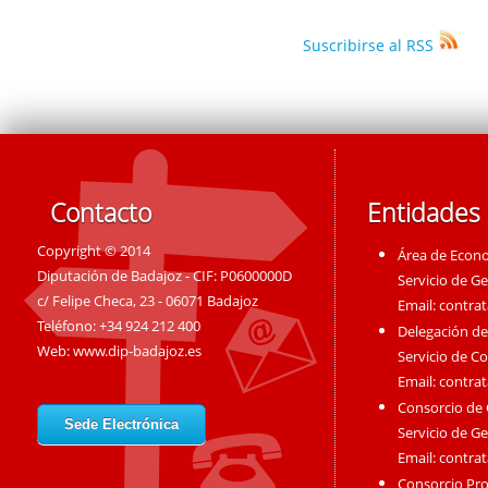
Suscribirse al RSS
Contacto
Entidades
Copyright © 2014
Área de Econ
Diputación de Badajoz - CIF: P0600000D
Servicio de G
c/ Felipe Checa, 23 - 06071 Badajoz
Email:
contra
Teléfono: +34 924 212 400
Delegación de
Web:
www.dip-badajoz.es
Servicio de C
Email:
contra
Consorcio de
Sede Electrónica
Servicio de G
Email:
contra
Consorcio Pro