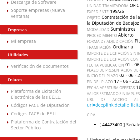
Descarga de Software
OFIC
UNIDAD TRAMITADORA
Soporte empresas (Nueva
199/26
EXPEDIENTE
ventana)
Contratación de la
OBJETO
la Diputación de Badajoz
Suministros
Empresas
MODALIDAD
Abierto
PROCEDIMIENTO
Pl
Mi empresa
FORMA DE ADJUDICACIÓN
Ordinaria
TRAMITACIÓN
IMPORTE DE LICITACIÓN SIN 
Utilidades
IMPORTE DE LICITACIÓN CON
01 - 06
FECHA PUBLICACIÓN
Verificación de documentos
PLAZO DE PRESENTACIÓN DE 
02 - 06 - 
INICIO DEL PLAZO
Enlaces
17 - 06 - 20
FIN DEL PLAZO
1
FECHA APERTURA OFERTAS
Plataforma de Licitación
VALOR ESTIMADO SIN IMPUE
Electrónica de las EE.LL.
URL DE ACCESO AL 
uri=deeplink:detalle_l
Códigos FACE de Diputación
Códigos FACE de EE.LL
C.P.V.
Plataforma de Contratación del
[ 44423400 ]
Señale
Sector Público