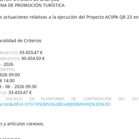
INA DE PROMOCIÓN TURÍSTICA
s actuaciones relativas a la ejecución del Proyecto ACVPA QR 23 en
uralidad de Criterios
33.433,47 €
IMPUESTOS
40.454,50 €
 IMPUESTOS
 - 2026
OFERTAS
2026 09:00
26 14:00
8 - 06 - 2026 09:30
33.433,47 €
STOS
ANUNCIO EN PLATAFORMA DE CONTRATACIÓN DEL SECT
icitacion&idEvl=OTK7d9ZkhS%2BExvMJXBMHHQ%3D%3D
s y artículos conexos.