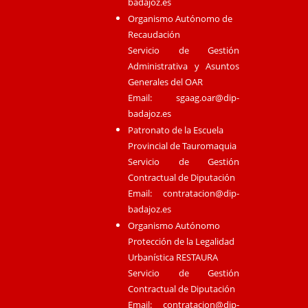
badajoz.es
Organismo Autónomo de
Recaudación
Servicio de Gestión
Administrativa y Asuntos
Generales del OAR
Email:
sgaag.oar@dip-
badajoz.es
Patronato de la Escuela
Provincial de Tauromaquia
Servicio de Gestión
Contractual de Diputación
Email:
contratacion@dip-
badajoz.es
Organismo Autónomo
Protección de la Legalidad
Urbanística RESTAURA
Servicio de Gestión
Contractual de Diputación
Email:
contratacion@dip-