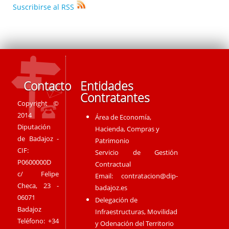
Suscribirse al RSS
Contacto
Entidades
Contratantes
Copyright ©
2014
Área de Economía,
Diputación
Hacienda, Compras y
de Badajoz -
Patrimonio
CIF:
Servicio de Gestión
P0600000D
Contractual
c/ Felipe
Email:
contratacion@dip-
Checa, 23 -
badajoz.es
06071
Delegación de
Badajoz
Infraestructuras, Movilidad
Teléfono: +34
y Odenación del Territorio