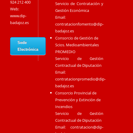
924 212 400
Servicio de Contratación y
Web:
Gestión Económica
www.dip-
Email:
badajoz.es
contratacionfomento@dip-
badajoz.es
Consorcio de Gestión de
Sede
Scios. Medioambientales
Electrónica
PROMEDIO
Servicio de Gestión
Contractual de Diputación
Email:
contratacionpromedio@dip-
badajoz.es
Consorcio Provincial de
Prevención y Extinción de
Incendios
Servicio de Gestión
Contractual de Diputación
Email:
contratacion@dip-