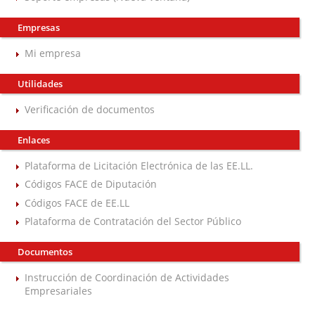
Empresas
Mi empresa
Utilidades
Verificación de documentos
Enlaces
Plataforma de Licitación Electrónica de las EE.LL.
Códigos FACE de Diputación
Códigos FACE de EE.LL
Plataforma de Contratación del Sector Público
Documentos
Instrucción de Coordinación de Actividades
Empresariales