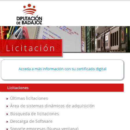
Licitación
Acceda a más información con su certificado digital
Licitaciones
Últimas licitaciones
Área de sistemas dinámicos de adquisición
Búsqueda de licitaciones
Descarga de Software
Soporte empresas (Nueva ventana)