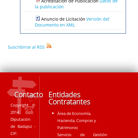
Acreditación de Publicación
Datos de
la publicación
Anuncio de Licitación
Versión del
Documento en XML
Suscribirse al RSS
Contacto
Entidades
Contratantes
Copyright ©
2014
Área de Economía,
Diputación
Hacienda, Compras y
de Badajoz -
Patrimonio
CIF:
Servicio de Gestión