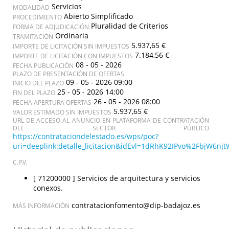
Servicios
MODALIDAD
Abierto Simplificado
PROCEDIMIENTO
Pluralidad de Criterios
FORMA DE ADJUDICACIÓN
Ordinaria
TRAMITACIÓN
5.937,65 €
IMPORTE DE LICITACIÓN SIN IMPUESTOS
7.184,56 €
IMPORTE DE LICITACIÓN CON IMPUESTOS
08 - 05 - 2026
FECHA PUBLICACIÓN
PLAZO DE PRESENTACIÓN DE OFERTAS
09 - 05 - 2026 09:00
INICIO DEL PLAZO
25 - 05 - 2026 14:00
FIN DEL PLAZO
26 - 05 - 2026 08:00
FECHA APERTURA OFERTAS
5.937,65 €
VALOR ESTIMADO SIN IMPUESTOS
URL DE ACCESO AL ANUNCIO EN PLATAFORMA DE CONTRATACIÓN
DEL SECTOR PÚBLICO
https://contrataciondelestado.es/wps/poc?
uri=deeplink:detalle_licitacion&idEvl=1dRhK92IPvo%2FbjW6
C.P.V.
[ 71200000 ]
Servicios de arquitectura y servicios
conexos.
contratacionfomento@dip-badajoz.es
MÁS INFORMACIÓN