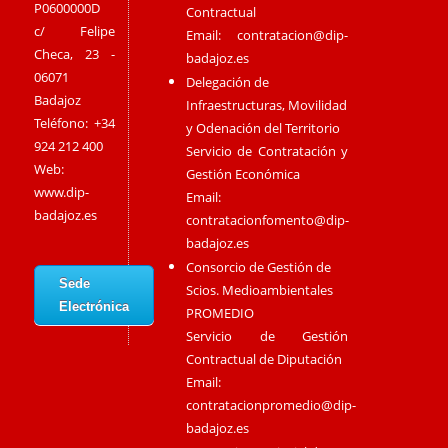
P0600000D
Contractual
c/ Felipe
Email:
contratacion@dip-
Checa, 23 -
badajoz.es
06071
Delegación de
Badajoz
Infraestructuras, Movilidad
Teléfono: +34
y Odenación del Territorio
924 212 400
Servicio de Contratación y
Web:
Gestión Económica
www.dip-
Email:
badajoz.es
contratacionfomento@dip-
badajoz.es
Consorcio de Gestión de
Sede
Scios. Medioambientales
Electrónica
PROMEDIO
Servicio de Gestión
Contractual de Diputación
Email:
contratacionpromedio@dip-
badajoz.es