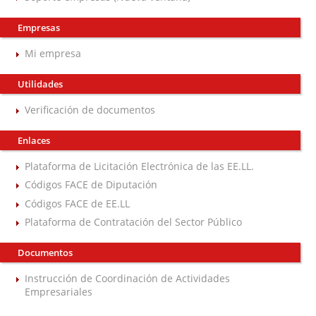
Empresas
Mi empresa
Utilidades
Verificación de documentos
Enlaces
Plataforma de Licitación Electrónica de las EE.LL.
Códigos FACE de Diputación
Códigos FACE de EE.LL
Plataforma de Contratación del Sector Público
Documentos
Instrucción de Coordinación de Actividades
Empresariales