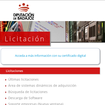
Licitación
Acceda a más información con su certificado digital
Licitaciones
Últimas licitaciones
Área de sistemas dinámicos de adquisición
Búsqueda de licitaciones
Descarga de Software
Soporte empresas (Nueva ventana)