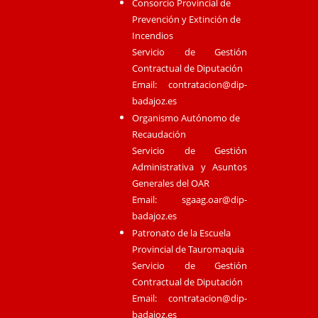
Consorcio Provincial de
Prevención y Extinción de
Incendios
Servicio de Gestión
Contractual de Diputación
Email:
contratacion@dip-
badajoz.es
Organismo Autónomo de
Recaudación
Servicio de Gestión
Administrativa y Asuntos
Generales del OAR
Email:
sgaag.oar@dip-
badajoz.es
Patronato de la Escuela
Provincial de Tauromaquia
Servicio de Gestión
Contractual de Diputación
Email:
contratacion@dip-
badajoz.es