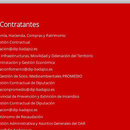
 Contratantes
omía, Hacienda, Compras y Patrimonio
estión Contractual
tacion@dip-badajoz.es
 Infraestructuras, Movilidad y Odenación del Territorio
ontratación y Gestión Económica
tacionfomento@dip-badajoz.es
 Gestión de Scios. Medioambientales PROMEDIO
estión Contractual de Diputación
tacionpromedio@dip-badajoz.es
vincial de Prevención y Extinción de Incendios
estión Contractual de Diputación
tacion@dip-badajoz.es
utónomo de Recaudación
estión Administrativa y Asuntos Generales del OAR