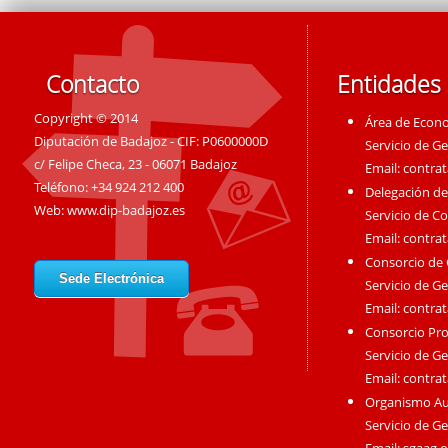
Contacto
Entidades
Copyright © 2014
Área de Econ
Diputación de Badajoz - CIF: P0600000D
Servicio de G
c/ Felipe Checa, 23 - 06071 Badajoz
Email:
contra
Teléfono: +34 924 212 400
Delegación de
Web:
www.dip-badajoz.es
Servicio de C
Email:
contra
Consorcio de
Sede Electrónica
Servicio de G
Email:
contra
Consorcio Pro
Servicio de G
Email:
contra
Organismo A
Servicio de G