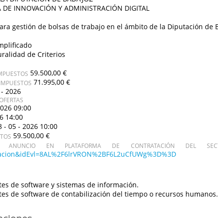
 DE INNOVACIÓN Y ADMINISTRACIÓN DIGITAL
ara gestión de bolsas de trabajo en el ámbito de la Diputación de 
mplificado
uralidad de Criterios
59.500,00 €
IMPUESTOS
71.995,00 €
 IMPUESTOS
 - 2026
OFERTAS
2026 09:00
26 14:00
8 - 05 - 2026 10:00
59.500,00 €
STOS
ANUNCIO EN PLATAFORMA DE CONTRATACIÓN DEL SECT
icitacion&idEvl=8AL%2F6lrVRON%2BF6L2uCfUWg%3D%3D
es de software y sistemas de información.
es de software de contabilización del tiempo o recursos humanos.