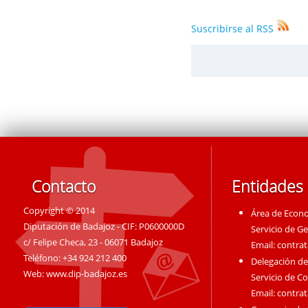
Suscribirse al RSS
Contacto
Entidades
Copyright © 2014
Área de Econ
Diputación de Badajoz - CIF: P0600000D
Servicio de G
c/ Felipe Checa, 23 - 06071 Badajoz
Email:
contra
Teléfono: +34 924 212 400
Delegación de
Web:
www.dip-badajoz.es
Servicio de C
Email:
contra