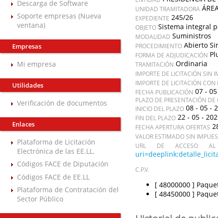
Descarga de Software
ÁREA
UNIDAD TRAMITADORA
Soporte empresas (Nueva
245/26
EXPEDIENTE
ventana)
Sistema integral p
OBJETO
Suministros
MODALIDAD
Abierto Si
Empresas
PROCEDIMIENTO
Pl
FORMA DE ADJUDICACIÓN
Ordinaria
Mi empresa
TRAMITACIÓN
IMPORTE DE LICITACIÓN SIN 
IMPORTE DE LICITACIÓN CON
Utilidades
07 - 05
FECHA PUBLICACIÓN
PLAZO DE PRESENTACIÓN DE 
Verificación de documentos
08 - 05 - 
INICIO DEL PLAZO
22 - 05 - 20
FIN DEL PLAZO
Enlaces
2
FECHA APERTURA OFERTAS
VALOR ESTIMADO SIN IMPUE
Plataforma de Licitación
URL DE ACCESO AL 
Electrónica de las EE.LL.
uri=deeplink:detalle_l
Códigos FACE de Diputación
C.P.V.
Códigos FACE de EE.LL
[ 48000000 ]
Paquet
Plataforma de Contratación del
[ 48450000 ]
Paquet
Sector Público