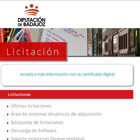
Licitación
Acceda a más información con su certificado digital
Licitaciones
Últimas licitaciones
Área de sistemas dinámicos de adquisición
Búsqueda de licitaciones
Descarga de Software
Soporte empresas (Nueva ventana)