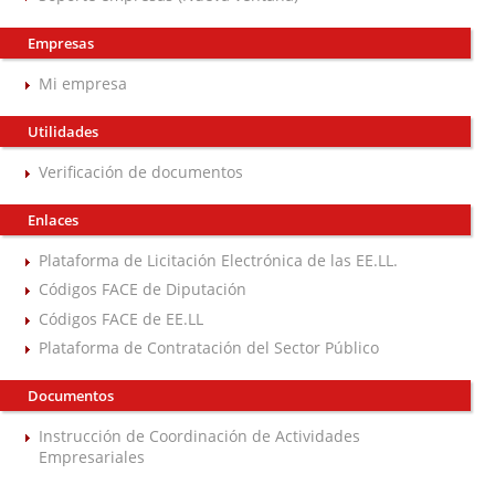
Empresas
Mi empresa
Utilidades
Verificación de documentos
Enlaces
Plataforma de Licitación Electrónica de las EE.LL.
Códigos FACE de Diputación
Códigos FACE de EE.LL
Plataforma de Contratación del Sector Público
Documentos
Instrucción de Coordinación de Actividades
Empresariales