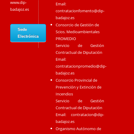
www.dip-
Email:
badajoz.es
contratacionfomento@dip-
badajoz.es
Consorcio de Gestión de
Sede
Scios. Medioambientales
Electrónica
PROMEDIO
Servicio de Gestión
Contractual de Diputación
Email:
contratacionpromedio@dip-
badajoz.es
Consorcio Provincial de
Prevención y Extinción de
Incendios
Servicio de Gestión
Contractual de Diputación
Email:
contratacion@dip-
badajoz.es
Organismo Autónomo de