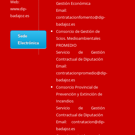
Web:
Gestión Económica
www.dip-
Email:
badajoz.es
contratacionfomento@dip-
badajoz.es
Consorcio de Gestión de
Sede
Scios. Medioambientales
Electrónica
PROMEDIO
Servicio de Gestión
Contractual de Diputación
Email:
contratacionpromedio@dip-
badajoz.es
Consorcio Provincial de
Prevención y Extinción de
Incendios
Servicio de Gestión
Contractual de Diputación
Email:
contratacion@dip-
badajoz.es