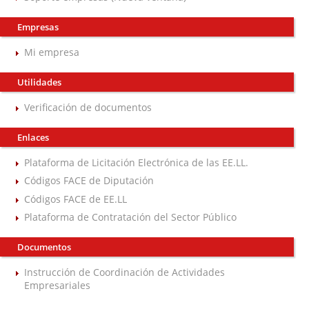
Empresas
Mi empresa
Utilidades
Verificación de documentos
Enlaces
Plataforma de Licitación Electrónica de las EE.LL.
Códigos FACE de Diputación
Códigos FACE de EE.LL
Plataforma de Contratación del Sector Público
Documentos
Instrucción de Coordinación de Actividades
Empresariales