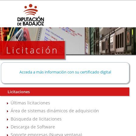
Licitación
Acceda a más información con su certificado digital
Licitaciones
Últimas licitaciones
Área de sistemas dinámicos de adquisición
Búsqueda de licitaciones
Descarga de Software
Soporte empresas (Nueva ventana)