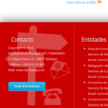
Suscribirse al RSS
Contacto
Entidades
Copyright © 2014
Área de Econ
Diputación de Badajoz - CIF: P0600000D
Servicio de G
c/ Felipe Checa, 23 - 06071 Badajoz
Email:
contra
Teléfono: +34 924 212 400
Delegación de
Web:
www.dip-badajoz.es
Servicio de C
Email:
contra
Consorcio de
Sede Electrónica
Servicio de G
Email:
contra
Consorcio Pro
Servicio de G