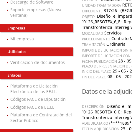
Descarga de Software
RET
UNIDAD TRAMITADORA
Soporte empresas (Nueva
317/26 (BEGR
EXPEDIENTE
ventana)
Diseño e imparti
OBJETO
“0126_RESOTEX_6_E: Repe
Transfronteriza Interreg 
Empresas
Servicios
MODALIDAD
Contrato 
Mi empresa
PROCEDIMIENTO
Ordinaria
TRAMITACIÓN
IMPORTE DE LICITACIÓN SIN 
Utilidades
IMPORTE DE LICITACIÓN CON
28 - 05
FECHA PUBLICACIÓN
Verificación de documentos
PLAZO DE PRESENTACIÓN DE 
29 - 05 - 
INICIO DEL PLAZO
Enlaces
08 - 06 - 20
FIN DEL PLAZO
Plataforma de Licitación
Datos de la adjudi
Electrónica de las EE.LL.
Códigos FACE de Diputación
Diseño e imp
Códigos FACE de EE.LL
DESCRIPCIÓN
“0126_RESOTEX_6_E: Repe
Plataforma de Contratación del
Transfronteriza Interreg 
Sector Público
(****1889
ADJUDICATARIO
23 - 0
FECHA ADJUDICACIÓN