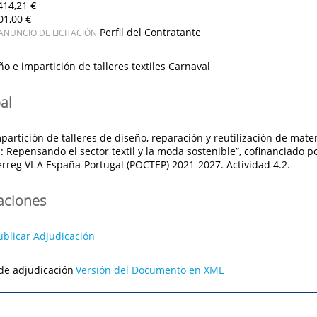
414,21 €
01,00 €
Perfil del Contratante
ANUNCIO DE LICITACIÓN
ño e impartición de talleres textiles Carnaval
al
partición de talleres de diseño, reparación y reutilización de mater
 Repensando el sector textil y la moda sostenible”, cofinanciado p
erreg VI-A España-Portugal (POCTEP) 2021-2027. Actividad 4.2.
caciones
ublicar Adjudicación
de adjudicación
Versión del Documento en XML