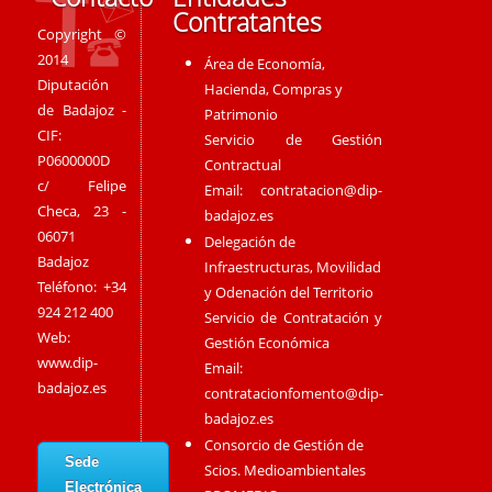
Contratantes
Copyright ©
2014
Área de Economía,
Diputación
Hacienda, Compras y
de Badajoz -
Patrimonio
CIF:
Servicio de Gestión
P0600000D
Contractual
c/ Felipe
Email:
contratacion@dip-
Checa, 23 -
badajoz.es
06071
Delegación de
Badajoz
Infraestructuras, Movilidad
Teléfono: +34
y Odenación del Territorio
924 212 400
Servicio de Contratación y
Web:
Gestión Económica
www.dip-
Email:
badajoz.es
contratacionfomento@dip-
badajoz.es
Consorcio de Gestión de
Sede
Scios. Medioambientales
Electrónica