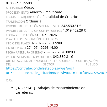
0+000 al 5+5500
Obras
MODALIDAD
Abierto Simplificado
PROCEDIMIENTO
Pluralidad de Criterios
FORMA DE ADJUDICACIÓN
Ordinaria
TRAMITACIÓN
842.530,81 €
IMPORTE DE LICITACIÓN SIN IMPUESTOS
1.019.462,28 €
IMPORTE DE LICITACIÓN CON IMPUESTOS
06 - 07 - 2026
FECHA PUBLICACIÓN
PLAZO DE PRESENTACIÓN DE OFERTAS
07 - 07 - 2026 09:00
INICIO DEL PLAZO
27 - 07 - 2026 14:00
FIN DEL PLAZO
28 - 07 - 2026 08:00
FECHA APERTURA OFERTAS
842.530,81 €
VALOR ESTIMADO SIN IMPUESTOS
URL DE ACCESO AL ANUNCIO EN PLATAFORMA DE CONTRATACIÓN
DEL SECTOR PÚBLICO
https://contrataciondelestado.es/wps/poc?
uri=deeplink:detalle_licitacion&idEvl=tuRDYEIULfuP66GS%
C.P.V.
[ 45233141 ]
Trabajos de mantenimiento de
carreteras.
LOTES
Lotes