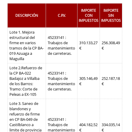
IMPORTE
IMPORTE
DESCRIPCIÓN
C.P.V.
CON
SIN
IMPUESTOS
IMPUESTOS
Lote 1. Mejora
estructural del
45233141 :
firme en varios
Trabajos de
310.133,27
256.308,49
tramos de la CP BA-
mantenimiento
€
€
019 Azuaga a
de carreteras.
Maguilla
Lote 2.Refuerzo de
la CP BA-022
45233141 :
Badajoz a Villalba
Trabajos de
305.146,49
252.187,18
de los Barros:
mantenimiento
€
€
Tramo: Corte de
de carreteras.
Peleas a EX-105
Lote 3. Saneo de
blandones y
refuerzo de firme
en CP BA-049 de
45233141 :
Castilblanco a
Trabajos de
404.182,52
334.035,14
limite de provincia
mantenimiento
€
€