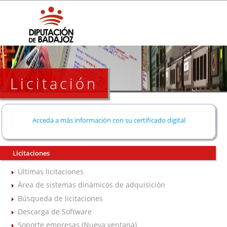
Licitación
Acceda a más información con su certificado digital
Licitaciones
Últimas licitaciones
Área de sistemas dinámicos de adquisición
Búsqueda de licitaciones
Descarga de Software
Soporte empresas (Nueva ventana)