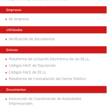
Empresas
Mi empresa
Utilidades
Verificación de documentos
Enlaces
Plataforma de Licitación Electrónica de las EE.LL.
Códigos FACE de Diputación
Códigos FACE de EE.LL
Plataforma de Contratación del Sector Público
Documentos
Instrucción de Coordinación de Actividades
Empresariales