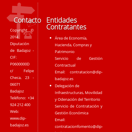
Contacto
Entidades
Contratantes
Copyright ©
2014
Área de Economía,
Diputación
Hacienda, Compras y
de Badajoz -
Patrimonio
CIF:
Servicio de Gestión
P0600000D
Contractual
c/ Felipe
Email:
contratacion@dip-
Checa, 23 -
badajoz.es
06071
Delegación de
Badajoz
Infraestructuras, Movilidad
Teléfono: +34
y Odenación del Territorio
924 212 400
Servicio de Contratación y
Web:
Gestión Económica
www.dip-
Email:
badajoz.es
contratacionfomento@dip-