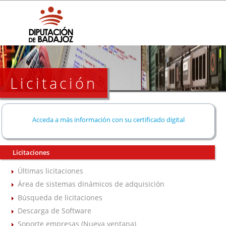
Licitación
Acceda a más información con su certificado digital
Licitaciones
Últimas licitaciones
Área de sistemas dinámicos de adquisición
Búsqueda de licitaciones
Descarga de Software
Soporte empresas (Nueva ventana)