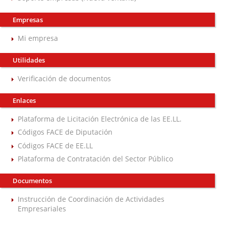
Empresas
Mi empresa
Utilidades
Verificación de documentos
Enlaces
Plataforma de Licitación Electrónica de las EE.LL.
Códigos FACE de Diputación
Códigos FACE de EE.LL
Plataforma de Contratación del Sector Público
Documentos
Instrucción de Coordinación de Actividades
Empresariales