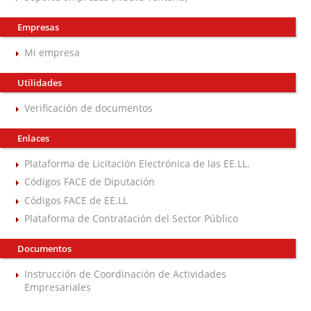
Empresas
Mi empresa
Utilidades
Verificación de documentos
Enlaces
Plataforma de Licitación Electrónica de las EE.LL.
Códigos FACE de Diputación
Códigos FACE de EE.LL
Plataforma de Contratación del Sector Público
Documentos
Instrucción de Coordinación de Actividades
Empresariales