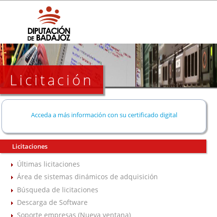
Licitación
Acceda a más información con su certificado digital
Licitaciones
Últimas licitaciones
Área de sistemas dinámicos de adquisición
Búsqueda de licitaciones
Descarga de Software
Soporte empresas (Nueva ventana)