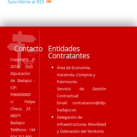
Suscribirse al RSS
Contacto
Entidades
Contratantes
Copyright ©
2014
Área de Economía,
Diputación
Hacienda, Compras y
de Badajoz -
Patrimonio
CIF:
Servicio de Gestión
P0600000D
Contractual
c/ Felipe
Email:
contratacion@dip-
Checa, 23 -
badajoz.es
06071
Delegación de
Badajoz
Infraestructuras, Movilidad
Teléfono: +34
y Odenación del Territorio
924 212 400