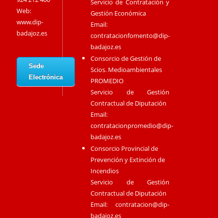
Servicio de Contratación y
Web:
Gestión Económica
www.dip-
Email:
badajoz.es
contratacionfomento@dip-
badajoz.es
Consorcio de Gestión de
Sede
Scios. Medioambientales
Electrónica
PROMEDIO
Servicio de Gestión
Contractual de Diputación
Email:
contratacionpromedio@dip-
badajoz.es
Consorcio Provincial de
Prevención y Extinción de
Incendios
Servicio de Gestión
Contractual de Diputación
Email:
contratacion@dip-
badajoz.es