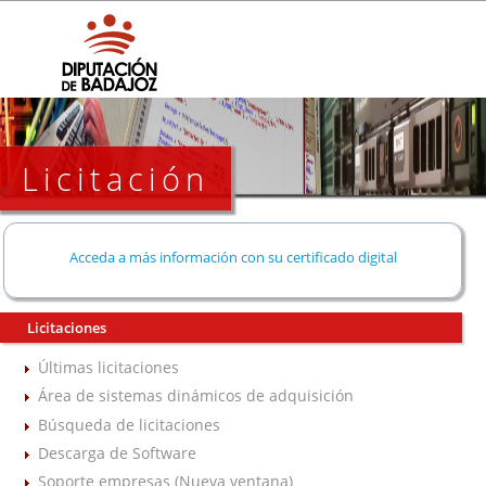
Licitación
Acceda a más información con su certificado digital
Licitaciones
Últimas licitaciones
Área de sistemas dinámicos de adquisición
Búsqueda de licitaciones
Descarga de Software
Soporte empresas (Nueva ventana)