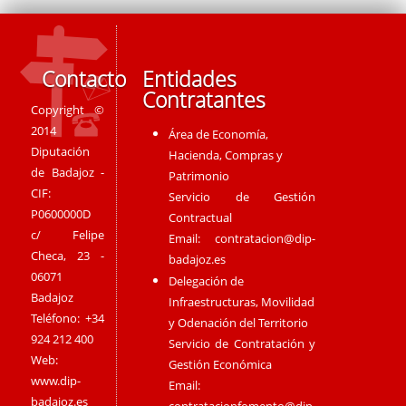
Contacto
Entidades
Contratantes
Copyright ©
2014
Área de Economía,
Diputación
Hacienda, Compras y
de Badajoz -
Patrimonio
CIF:
Servicio de Gestión
P0600000D
Contractual
c/ Felipe
Email:
contratacion@dip-
Checa, 23 -
badajoz.es
06071
Delegación de
Badajoz
Infraestructuras, Movilidad
Teléfono: +34
y Odenación del Territorio
924 212 400
Servicio de Contratación y
Web:
Gestión Económica
www.dip-
Email:
badajoz.es
contratacionfomento@dip-