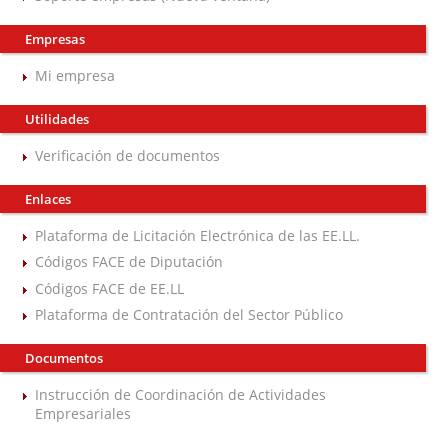
Empresas
Mi empresa
Utilidades
Verificación de documentos
Enlaces
Plataforma de Licitación Electrónica de las EE.LL.
Códigos FACE de Diputación
Códigos FACE de EE.LL
Plataforma de Contratación del Sector Público
Documentos
Instrucción de Coordinación de Actividades
Empresariales