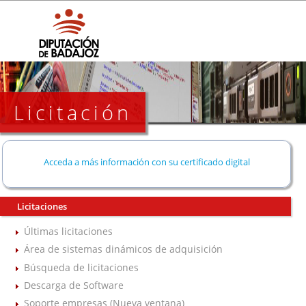
Licitación
Acceda a más información con su certificado digital
Licitaciones
Últimas licitaciones
Área de sistemas dinámicos de adquisición
Búsqueda de licitaciones
Descarga de Software
Soporte empresas (Nueva ventana)