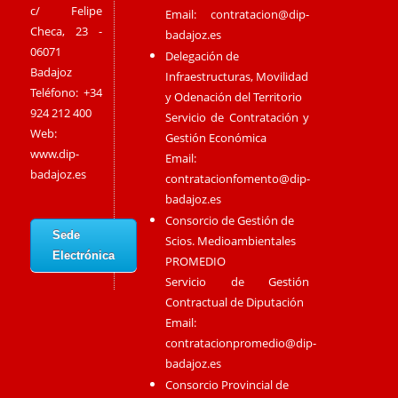
c/ Felipe
Email:
contratacion@dip-
Checa, 23 -
badajoz.es
06071
Delegación de
Badajoz
Infraestructuras, Movilidad
Teléfono: +34
y Odenación del Territorio
924 212 400
Servicio de Contratación y
Web:
Gestión Económica
www.dip-
Email:
badajoz.es
contratacionfomento@dip-
badajoz.es
Consorcio de Gestión de
Sede
Scios. Medioambientales
Electrónica
PROMEDIO
Servicio de Gestión
Contractual de Diputación
Email:
contratacionpromedio@dip-
badajoz.es
Consorcio Provincial de