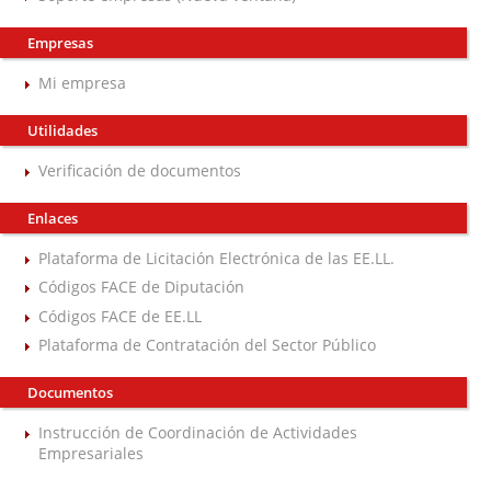
Empresas
Mi empresa
Utilidades
Verificación de documentos
Enlaces
Plataforma de Licitación Electrónica de las EE.LL.
Códigos FACE de Diputación
Códigos FACE de EE.LL
Plataforma de Contratación del Sector Público
Documentos
Instrucción de Coordinación de Actividades
Empresariales