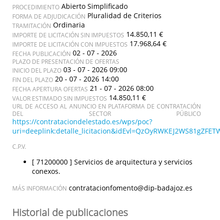
Abierto Simplificado
PROCEDIMIENTO
Pluralidad de Criterios
FORMA DE ADJUDICACIÓN
Ordinaria
TRAMITACIÓN
14.850,11 €
IMPORTE DE LICITACIÓN SIN IMPUESTOS
17.968,64 €
IMPORTE DE LICITACIÓN CON IMPUESTOS
02 - 07 - 2026
FECHA PUBLICACIÓN
PLAZO DE PRESENTACIÓN DE OFERTAS
03 - 07 - 2026 09:00
INICIO DEL PLAZO
20 - 07 - 2026 14:00
FIN DEL PLAZO
21 - 07 - 2026 08:00
FECHA APERTURA OFERTAS
14.850,11 €
VALOR ESTIMADO SIN IMPUESTOS
URL DE ACCESO AL ANUNCIO EN PLATAFORMA DE CONTRATACIÓN
DEL SECTOR PÚBLICO
https://contrataciondelestado.es/wps/poc?
uri=deeplink:detalle_licitacion&idEvl=QzOyRWKEJ2WS81gZ
C.P.V.
[ 71200000 ]
Servicios de arquitectura y servicios
conexos.
contratacionfomento@dip-badajoz.es
MÁS INFORMACIÓN
Historial de publicaciones