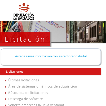
Licitación
Acceda a más información con su certificado digital
Licitaciones
Últimas licitaciones
Área de sistemas dinámicos de adquisición
Búsqueda de licitaciones
Descarga de Software
Soporte empresas (Nueva ventana)