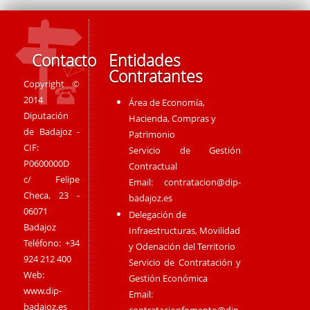
Contacto
Entidades
Contratantes
Copyright ©
2014
Área de Economía,
Diputación
Hacienda, Compras y
de Badajoz -
Patrimonio
CIF:
Servicio de Gestión
P0600000D
Contractual
c/ Felipe
Email:
contratacion@dip-
Checa, 23 -
badajoz.es
06071
Delegación de
Badajoz
Infraestructuras, Movilidad
Teléfono: +34
y Odenación del Territorio
924 212 400
Servicio de Contratación y
Web:
Gestión Económica
www.dip-
Email:
badajoz.es
contratacionfomento@dip-