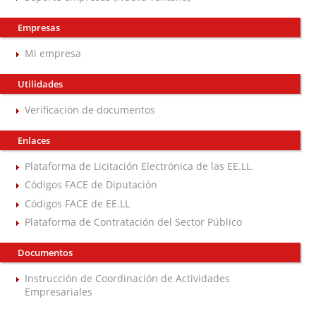
Empresas
Mi empresa
Utilidades
Verificación de documentos
Enlaces
Plataforma de Licitación Electrónica de las EE.LL.
Códigos FACE de Diputación
Códigos FACE de EE.LL
Plataforma de Contratación del Sector Público
Documentos
Instrucción de Coordinación de Actividades
Empresariales