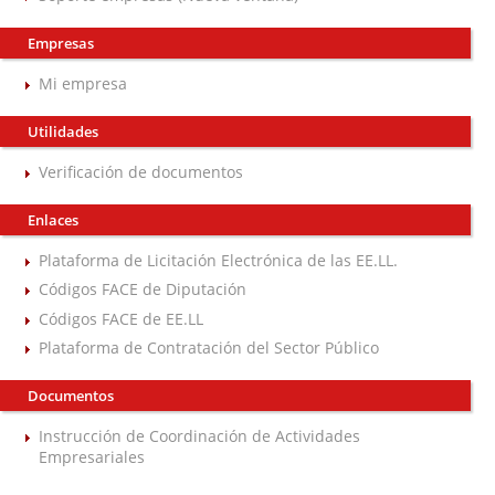
Empresas
Mi empresa
Utilidades
Verificación de documentos
Enlaces
Plataforma de Licitación Electrónica de las EE.LL.
Códigos FACE de Diputación
Códigos FACE de EE.LL
Plataforma de Contratación del Sector Público
Documentos
Instrucción de Coordinación de Actividades
Empresariales