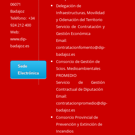
06071
Delegación de
Badajoz
Infraestructuras, Movilidad
Teléfono: +34
y Odenación del Territorio
924 212 400
Servicio de Contratación y
Web:
Gestión Económica
www.dip-
Email:
badajoz.es
contratacionfomento@dip-
badajoz.es
Consorcio de Gestión de
Sede
Scios. Medioambientales
Electrónica
PROMEDIO
Servicio de Gestión
Contractual de Diputación
Email:
contratacionpromedio@dip-
badajoz.es
Consorcio Provincial de
Prevención y Extinción de
Incendios