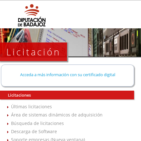
Licitación
Acceda a más información con su certificado digital
Licitaciones
Últimas licitaciones
Área de sistemas dinámicos de adquisición
Búsqueda de licitaciones
Descarga de Software
Soporte empresas (Nueva ventana)