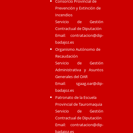
Consorcio Provincial de
Prevención y Extinción de
Incendios
Servicio de Gestión
Contractual de Diputación
Email:
contratacion@dip-
badajoz.es
Organismo Autónomo de
Recaudación
Servicio de Gestión
Administrativa y Asuntos
Generales del OAR
Email:
sgaag.oar@dip-
badajoz.es
Patronato de la Escuela
Provincial de Tauromaquia
Servicio de Gestión
Contractual de Diputación
Email:
contratacion@dip-
badajoz.es