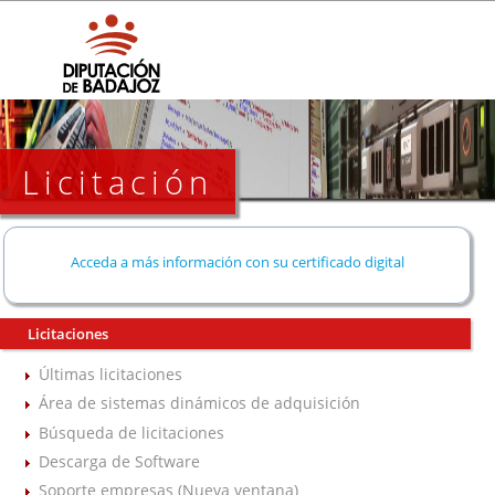
Licitación
Acceda a más información con su certificado digital
Licitaciones
Últimas licitaciones
Área de sistemas dinámicos de adquisición
Búsqueda de licitaciones
Descarga de Software
Soporte empresas (Nueva ventana)