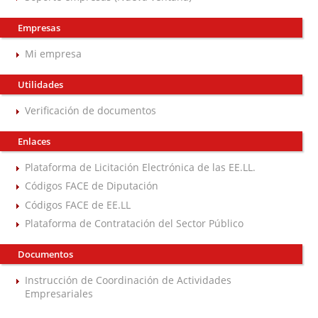
Empresas
Mi empresa
Utilidades
Verificación de documentos
Enlaces
Plataforma de Licitación Electrónica de las EE.LL.
Códigos FACE de Diputación
Códigos FACE de EE.LL
Plataforma de Contratación del Sector Público
Documentos
Instrucción de Coordinación de Actividades
Empresariales