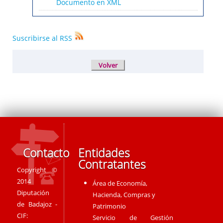
Documento en XML
Suscribirse al RSS
Contacto
Entidades
Contratantes
Copyright ©
2014
Área de Economía,
Diputación
Hacienda, Compras y
de Badajoz -
Patrimonio
CIF:
Servicio de Gestión