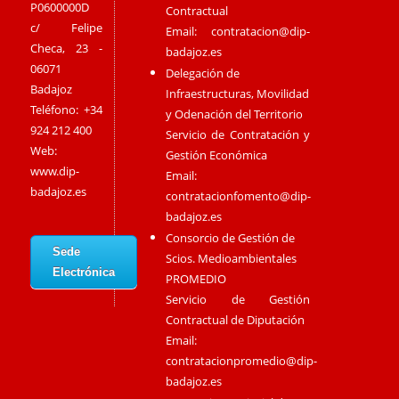
P0600000D
Contractual
c/ Felipe
Email:
contratacion@dip-
Checa, 23 -
badajoz.es
06071
Delegación de
Badajoz
Infraestructuras, Movilidad
Teléfono: +34
y Odenación del Territorio
924 212 400
Servicio de Contratación y
Web:
Gestión Económica
www.dip-
Email:
badajoz.es
contratacionfomento@dip-
badajoz.es
Consorcio de Gestión de
Sede
Scios. Medioambientales
Electrónica
PROMEDIO
Servicio de Gestión
Contractual de Diputación
Email:
contratacionpromedio@dip-
badajoz.es