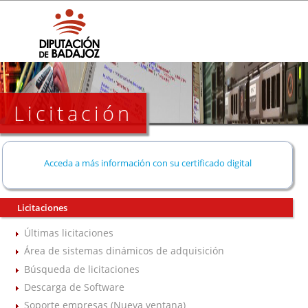
Licitación
Acceda a más información con su certificado digital
Licitaciones
Últimas licitaciones
Área de sistemas dinámicos de adquisición
Búsqueda de licitaciones
Descarga de Software
Soporte empresas (Nueva ventana)