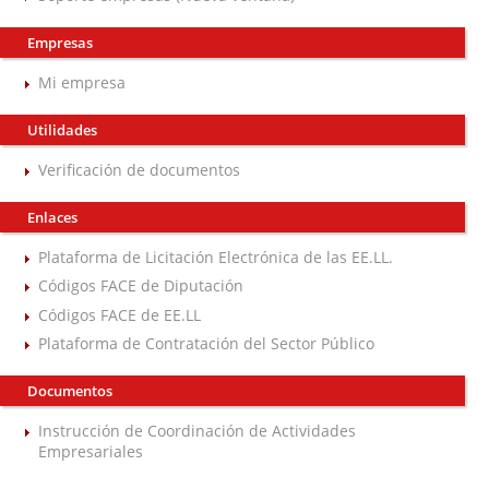
Empresas
Mi empresa
Utilidades
Verificación de documentos
Enlaces
Plataforma de Licitación Electrónica de las EE.LL.
Códigos FACE de Diputación
Códigos FACE de EE.LL
Plataforma de Contratación del Sector Público
Documentos
Instrucción de Coordinación de Actividades
Empresariales