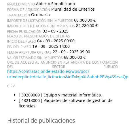
Abierto Simplificado
PROCEDIMIENTO
Pluralidad de Criterios
FORMA DE ADJUDICACIÓN
Ordinaria
TRAMITACIÓN
68.000,00 €
IMPORTE DE LICITACIÓN SIN IMPUESTOS
82.280,00 €
IMPORTE DE LICITACIÓN CON IMPUESTOS
03 - 09 - 2025
FECHA PUBLICACIÓN
PLAZO DE PRESENTACIÓN DE OFERTAS
04 - 09 - 2025 09:00
INICIO DEL PLAZO
19 - 09 - 2025 14:00
FIN DEL PLAZO
22 - 09 - 2025 09:00
FECHA APERTURA OFERTAS
68.000,00 €
VALOR ESTIMADO SIN IMPUESTOS
URL DE ACCESO AL ANUNCIO EN PLATAFORMA DE CONTRATACIÓN
DEL SECTOR PÚBLICO
https://contrataciondelestado.es/wps/poc?
uri=deeplink:detalle_licitacion&idEvl=JoXL8abnhPBVq4S9zv
C.P.V.
[ 30200000 ]
Equipo y material informático.
[ 48218000 ]
Paquetes de software de gestión de
licencias.
Historial de publicaciones