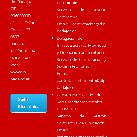
de Badajoz -
Patrimonio
CIF:
Servicio de Gestión
P0600000D
Contractual
c/ Felipe
Email:
contratacion@dip-
Checa, 23 -
badajoz.es
06071
Delegación de
Badajoz
Infraestructuras, Movilidad
Teléfono: +34
y Odenación del Territorio
924 212 400
Servicio de Contratación y
Web:
Gestión Económica
www.dip-
Email:
badajoz.es
contratacionfomento@dip-
badajoz.es
Consorcio de Gestión de
Sede
Scios. Medioambientales
Electrónica
PROMEDIO
Servicio de Gestión
Contractual de Diputación
Email:
contratacionpromedio@dip-