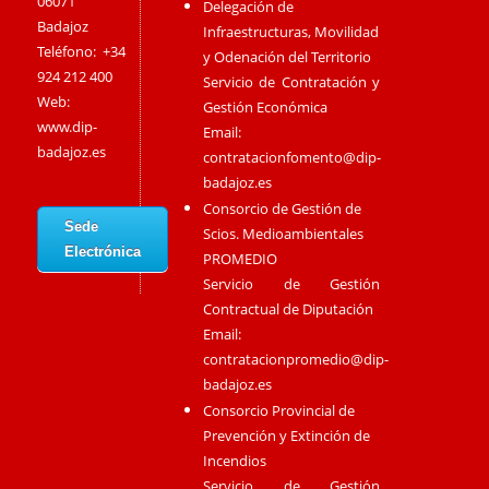
06071
Delegación de
Badajoz
Infraestructuras, Movilidad
Teléfono: +34
y Odenación del Territorio
924 212 400
Servicio de Contratación y
Web:
Gestión Económica
www.dip-
Email:
badajoz.es
contratacionfomento@dip-
badajoz.es
Consorcio de Gestión de
Sede
Scios. Medioambientales
Electrónica
PROMEDIO
Servicio de Gestión
Contractual de Diputación
Email:
contratacionpromedio@dip-
badajoz.es
Consorcio Provincial de
Prevención y Extinción de
Incendios
Servicio de Gestión