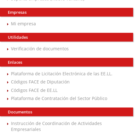
Empresas
Mi empresa
Utilidades
Verificación de documentos
Enlaces
Plataforma de Licitación Electrónica de las EE.LL.
Códigos FACE de Diputación
Códigos FACE de EE.LL
Plataforma de Contratación del Sector Público
Documentos
Instrucción de Coordinación de Actividades
Empresariales