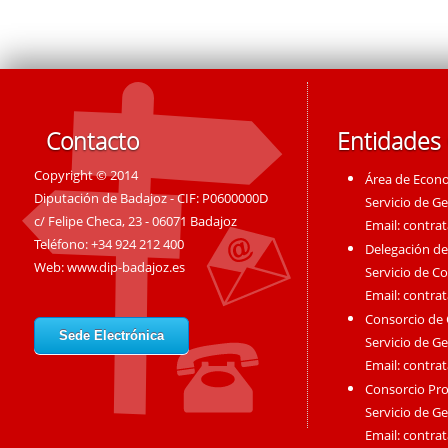
Contacto
Entidades
Copyright © 2014
Área de Econ
Diputación de Badajoz - CIF: P0600000D
Servicio de G
c/ Felipe Checa, 23 - 06071 Badajoz
Email:
contra
Teléfono: +34 924 212 400
Delegación de
Web:
www.dip-badajoz.es
Servicio de C
Email:
contra
Consorcio de
Sede Electrónica
Servicio de G
Email:
contra
Consorcio Pro
Servicio de G
Email:
contra