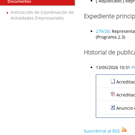
[ Adjudicado ]
Repr
Documentos
Instrucción de Coordinación de
Expediente princip
Actividades Empresariales
279/26
:
Representac
(Programa 2.3)
Historial de publi
13/05/2026 10:31
P
Acredita
Acredita
Anuncio 
Suscribirse al RSS