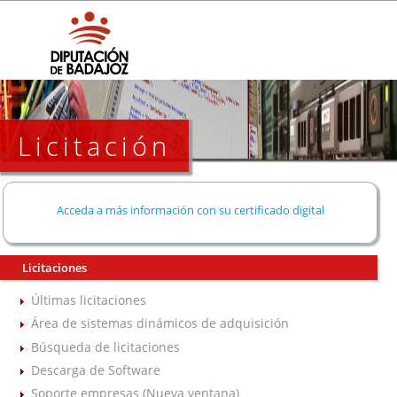
Licitación
Acceda a más información con su certificado digital
Licitaciones
Últimas licitaciones
Área de sistemas dinámicos de adquisición
Búsqueda de licitaciones
Descarga de Software
Soporte empresas (Nueva ventana)