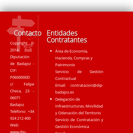
Contacto
Entidades
Contratantes
Copyright ©
2014
Área de Economía,
Diputación
Hacienda, Compras y
de Badajoz -
Patrimonio
CIF:
Servicio de Gestión
P0600000D
Contractual
c/ Felipe
Email:
contratacion@dip-
Checa, 23 -
badajoz.es
06071
Delegación de
Badajoz
Infraestructuras, Movilidad
Teléfono: +34
y Odenación del Territorio
924 212 400
Servicio de Contratación y
Web:
Gestión Económica
www.dip-