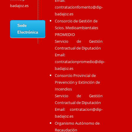
Email:
badajoz.es
contratacionfomento@dip-
badajoz.es
Consorcio de Gestión de
Sede
Scios. Medioambientales
Electrónica
PROMEDIO
Servicio de Gestión
Contractual de Diputación
Email:
contratacionpromedio@dip-
badajoz.es
Consorcio Provincial de
Prevención y Extinción de
Incendios
Servicio de Gestión
Contractual de Diputación
Email:
contratacion@dip-
badajoz.es
Organismo Autónomo de
Recaudación