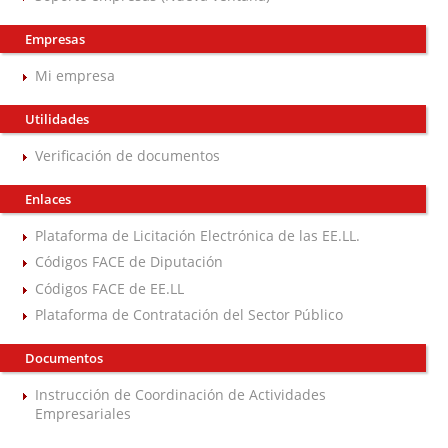
Empresas
Mi empresa
Utilidades
Verificación de documentos
Enlaces
Plataforma de Licitación Electrónica de las EE.LL.
Códigos FACE de Diputación
Códigos FACE de EE.LL
Plataforma de Contratación del Sector Público
Documentos
Instrucción de Coordinación de Actividades
Empresariales