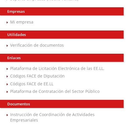
Empresas
Mi empresa
Utilidades
Verificación de documentos
Enlaces
Plataforma de Licitación Electrónica de las EE.LL.
Códigos FACE de Diputación
Códigos FACE de EE.LL
Plataforma de Contratación del Sector Público
Documentos
Instrucción de Coordinación de Actividades
Empresariales