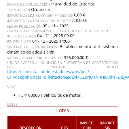
Pluralidad de Criterios
FORMA DE ADJUDICACIÓN
Ordinaria
TRAMITACIÓN
0,00 €
IMPORTE DE LICITACIÓN SIN IMPUESTOS
0,00 €
IMPORTE DE LICITACIÓN CON IMPUESTOS
05 - 11 - 2025
FECHA PUBLICACIÓN
PLAZO DE PRESENTACIÓN DE SOLICITUDES DE PARTICIPACIÓN
04 - 11 - 2025 09:00
INICIO DEL PLAZO
04 - 12 - 2025 14:00
FIN DEL PLAZO
Establecimiento del sistema
SISTEMA DE CONTRATACIÓN
dinámico de adquisición
376.000,00 €
VALOR ESTIMADO SIN IMPUESTOS
URL DE ACCESO AL ANUNCIO EN PLATAFORMA DE CONTRATACIÓN
DEL SECTOR PÚBLICO
https://contrataciondelestado.es/wps/poc?
uri=deeplink:detalle_licitacion&idEvl=UZBrJO1N4H8Xhk1FZx
C.P.V.
[ 34100000 ]
Vehículos de motor.
LOTES
Lotes
IMPORTE
IMPORTE
DESCRIPCIÓN
C.P.V.
CON
SIN