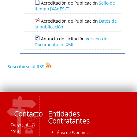
Acreditación de Publicación
Sello de
tiempo [XAdES-T]
Acreditación de Publicación
Datos de
la publicación
Anuncio de Licitación
Versión del
Documento en XML
Suscribirse al RSS
Contacto
Entidades
Contratantes
Copyright ©
2014
Área de Economía,