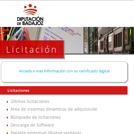
Licitación
Acceda a más información con su certificado digital
Licitaciones
Últimas licitaciones
Área de sistemas dinámicos de adquisición
Búsqueda de licitaciones
Descarga de Software
Soporte empresas (Nueva ventana)