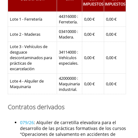
IMPUESTOS
IMPUESTOS
44316000 :
Lote 1 - Ferretería
0,00 €
0,00 €
Ferretería.
03410000 :
Lote 2 - Maderas
0,00 €
0,00 €
Madera.
Lote 3 - Vehículos de
desguace
34114000 :
descontaminados para
Vehículos
0,00 €
0,00 €
prácticas de
especiales.
excarcelación
42000000 :
Lote 4 - Alquiler de
Maquinaria
0,00 €
0,00 €
Maquinaria
industrial.
Contratos derivados
079/26
:
Alquiler de carretilla elevadora para el
desarrollo de las prácticas formativas de los cursos
“Operaciones de salvamento en accidentes de