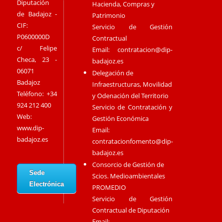
Diputación
Hacienda, Compras y
de Badajoz -
Patrimonio
CIF:
Servicio de Gestión
P0600000D
Contractual
c/ Felipe
Email:
contratacion@dip-
Checa, 23 -
badajoz.es
06071
Delegación de
Badajoz
Infraestructuras, Movilidad
Teléfono: +34
y Odenación del Territorio
924 212 400
Servicio de Contratación y
Web:
Gestión Económica
www.dip-
Email:
badajoz.es
contratacionfomento@dip-
badajoz.es
Consorcio de Gestión de
Sede
Scios. Medioambientales
Electrónica
PROMEDIO
Servicio de Gestión
Contractual de Diputación
Email: