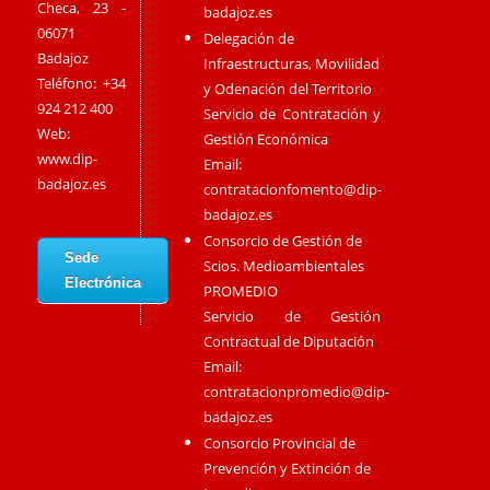
Checa, 23 -
badajoz.es
06071
Delegación de
Badajoz
Infraestructuras, Movilidad
Teléfono: +34
y Odenación del Territorio
924 212 400
Servicio de Contratación y
Web:
Gestión Económica
www.dip-
Email:
badajoz.es
contratacionfomento@dip-
badajoz.es
Consorcio de Gestión de
Sede
Scios. Medioambientales
Electrónica
PROMEDIO
Servicio de Gestión
Contractual de Diputación
Email:
contratacionpromedio@dip-
badajoz.es
Consorcio Provincial de
Prevención y Extinción de