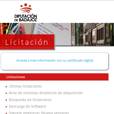
Licitación
Acceda a más información con su certificado digital
Licitaciones
Últimas licitaciones
Área de sistemas dinámicos de adquisición
Búsqueda de licitaciones
Descarga de Software
Soporte empresas (Nueva ventana)