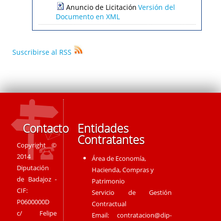
Anuncio de Licitación
Versión del
Documento en XML
Suscribirse al RSS
Contacto
Entidades
Contratantes
Copyright ©
2014
Área de Economía,
Diputación
Hacienda, Compras y
de Badajoz -
Patrimonio
CIF:
Servicio de Gestión
P0600000D
Contractual
c/ Felipe
Email:
contratacion@dip-