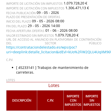
1.079.728,20 €
IMPORTE DE LICITACIÓN SIN IMPUESTOS
1.306.471,13 €
IMPORTE DE LICITACIÓN CON IMPUESTOS
09 - 05 - 2026
FECHA PUBLICACIÓN
PLAZO DE PRESENTACIÓN DE OFERTAS
09 - 05 - 2026 08:00
INICIO DEL PLAZO
29 - 05 - 2026 14:00
FIN DEL PLAZO
01 - 06 - 2026 08:00
FECHA APERTURA OFERTAS
1.079.728,20 €
VALOR ESTIMADO SIN IMPUESTOS
URL DE ACCESO AL ANUNCIO EN PLATAFORMA DE CONTRATACIÓN
DEL SECTOR PÚBLICO
https://contrataciondelestado.es/wps/poc?
uri=deeplink:detalle_licitacion&idEvl=kUo%2FiW2QLU4UqXM
C.P.V.
[ 45233141 ]
Trabajos de mantenimiento de
carreteras.
LOTES
Lotes
IMPORTE
IMPORTE
DESCRIPCIÓN
C.P.V.
CON
SIN
IMPUESTOS
IMPUESTOS