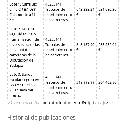
Lote 1. Carril Bici
45233141 :
en la CP BA-038
Trabajos de
643.333,24
531.680,36
Calamonte a N-
mantenimiento
€
€
630
de carreteras.
Lote 2. Mejora
Seguridad vial y
humanización de
45233141 :
diversas travesías
Trabajos de
343.137,90
283.585,04
en la red de
mantenimiento
€
€
carreteras de la
de carreteras.
Diputación de
Badajoz
Lote 3. Senda
45233141 :
escolar segura en
Trabajos de
319.999,99
264.462,80
BA-057 Cheles a
mantenimiento
€
€
Villanueva del
de carreteras.
Fresno
contratacionfomento@dip-badajoz.es
MÁS INFORMACIÓN
Historial de publicaciones