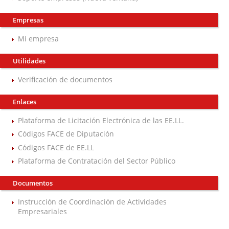
Empresas
Mi empresa
Utilidades
Verificación de documentos
Enlaces
Plataforma de Licitación Electrónica de las EE.LL.
Códigos FACE de Diputación
Códigos FACE de EE.LL
Plataforma de Contratación del Sector Público
Documentos
Instrucción de Coordinación de Actividades
Empresariales