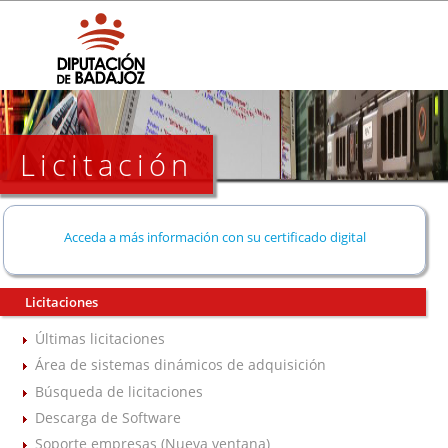
Licitación
Acceda a más información con su certificado digital
Licitaciones
Últimas licitaciones
Área de sistemas dinámicos de adquisición
Búsqueda de licitaciones
Descarga de Software
Soporte empresas (Nueva ventana)