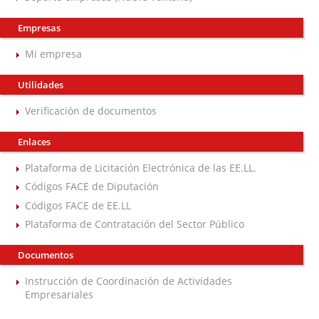
Empresas
Mi empresa
Utilidades
Verificación de documentos
Enlaces
Plataforma de Licitación Electrónica de las EE.LL.
Códigos FACE de Diputación
Códigos FACE de EE.LL
Plataforma de Contratación del Sector Público
Documentos
Instrucción de Coordinación de Actividades
Empresariales