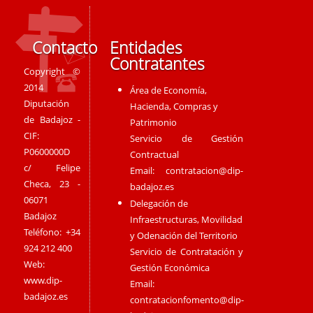
Contacto
Entidades
Contratantes
Copyright ©
2014
Área de Economía,
Diputación
Hacienda, Compras y
de Badajoz -
Patrimonio
CIF:
Servicio de Gestión
P0600000D
Contractual
c/ Felipe
Email:
contratacion@dip-
Checa, 23 -
badajoz.es
06071
Delegación de
Badajoz
Infraestructuras, Movilidad
Teléfono: +34
y Odenación del Territorio
924 212 400
Servicio de Contratación y
Web:
Gestión Económica
www.dip-
Email:
badajoz.es
contratacionfomento@dip-