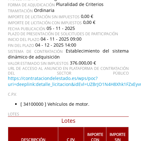
Pluralidad de Criterios
FORMA DE ADJUDICACIÓN
Ordinaria
TRAMITACIÓN
0,00 €
IMPORTE DE LICITACIÓN SIN IMPUESTOS
0,00 €
IMPORTE DE LICITACIÓN CON IMPUESTOS
05 - 11 - 2025
FECHA PUBLICACIÓN
PLAZO DE PRESENTACIÓN DE SOLICITUDES DE PARTICIPACIÓN
04 - 11 - 2025 09:00
INICIO DEL PLAZO
04 - 12 - 2025 14:00
FIN DEL PLAZO
Establecimiento del sistema
SISTEMA DE CONTRATACIÓN
dinámico de adquisición
376.000,00 €
VALOR ESTIMADO SIN IMPUESTOS
URL DE ACCESO AL ANUNCIO EN PLATAFORMA DE CONTRATACIÓN
DEL SECTOR PÚBLICO
https://contrataciondelestado.es/wps/poc?
uri=deeplink:detalle_licitacion&idEvl=UZBrJO1N4H8Xhk1FZx
C.P.V.
[ 34100000 ]
Vehículos de motor.
LOTES
Lotes
IMPORTE
IMPORTE
DESCRIPCIÓN
C.P.V.
CON
SIN