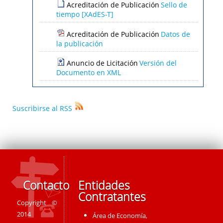
Acreditación de Publicación
Sello de
tiempo [XAdES-T]
Acreditación de Publicación
Datos de
la publicación
Anuncio de Licitación
Versión del
Documento en XML
Suscribirse al RSS
Contacto
Entidades
Contratantes
Copyright ©
2014
Área de Economía,