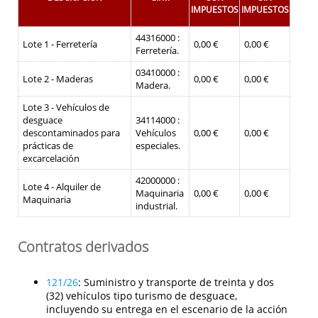
IMPUESTOS
IMPUESTOS
44316000 :
Lote 1 - Ferretería
0,00 €
0,00 €
Ferretería.
03410000 :
Lote 2 - Maderas
0,00 €
0,00 €
Madera.
Lote 3 - Vehículos de
desguace
34114000 :
descontaminados para
Vehículos
0,00 €
0,00 €
prácticas de
especiales.
excarcelación
42000000 :
Lote 4 - Alquiler de
Maquinaria
0,00 €
0,00 €
Maquinaria
industrial.
Contratos derivados
121/26
:
Suministro y transporte de treinta y dos
(32) vehículos tipo turismo de desguace,
incluyendo su entrega en el escenario de la acción