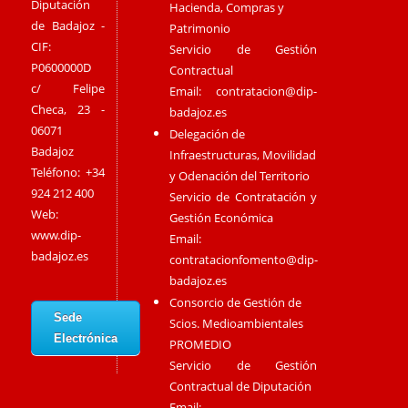
Diputación
Hacienda, Compras y
de Badajoz -
Patrimonio
CIF:
Servicio de Gestión
P0600000D
Contractual
c/ Felipe
Email:
contratacion@dip-
Checa, 23 -
badajoz.es
06071
Delegación de
Badajoz
Infraestructuras, Movilidad
Teléfono: +34
y Odenación del Territorio
924 212 400
Servicio de Contratación y
Web:
Gestión Económica
www.dip-
Email:
badajoz.es
contratacionfomento@dip-
badajoz.es
Consorcio de Gestión de
Sede
Scios. Medioambientales
Electrónica
PROMEDIO
Servicio de Gestión
Contractual de Diputación
Email: