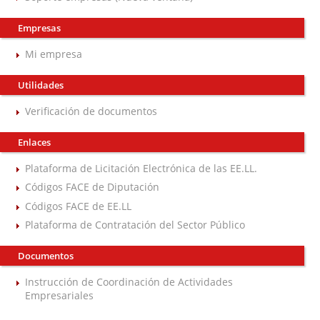
Empresas
Mi empresa
Utilidades
Verificación de documentos
Enlaces
Plataforma de Licitación Electrónica de las EE.LL.
Códigos FACE de Diputación
Códigos FACE de EE.LL
Plataforma de Contratación del Sector Público
Documentos
Instrucción de Coordinación de Actividades
Empresariales