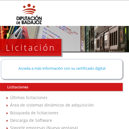
Licitación
Acceda a más información con su certificado digital
Licitaciones
Últimas licitaciones
Área de sistemas dinámicos de adquisición
Búsqueda de licitaciones
Descarga de Software
Soporte empresas (Nueva ventana)