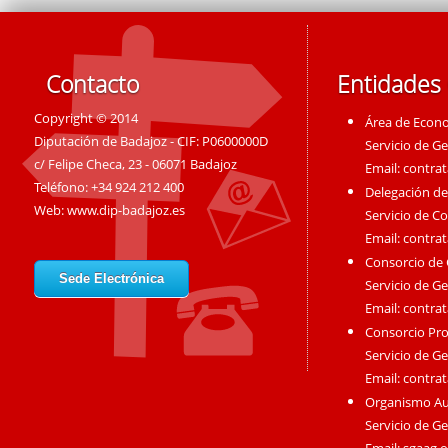
Contacto
Entidades
Copyright © 2014
Área de Econ
Diputación de Badajoz - CIF: P0600000D
Servicio de G
c/ Felipe Checa, 23 - 06071 Badajoz
Email:
contra
Teléfono: +34 924 212 400
Delegación de
Web:
www.dip-badajoz.es
Servicio de C
Email:
contra
Consorcio de
Sede Electrónica
Servicio de G
Email:
contra
Consorcio Pro
Servicio de G
Email:
contra
Organismo A
Servicio de G