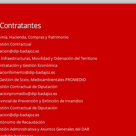
 Contratantes
omía, Hacienda, Compras y Patrimonio
estión Contractual
tacion@dip-badajoz.es
 Infraestructuras, Movilidad y Odenación del Territorio
ontratación y Gestión Económica
tacionfomento@dip-badajoz.es
 Gestión de Scios. Medioambientales PROMEDIO
estión Contractual de Diputación
tacionpromedio@dip-badajoz.es
vincial de Prevención y Extinción de Incendios
estión Contractual de Diputación
tacion@dip-badajoz.es
utónomo de Recaudación
estión Administrativa y Asuntos Generales del OAR