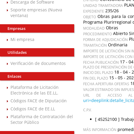
Descarga de Software
PLAN
UNIDAD TRAMITADORA
Soporte empresas (Nueva
235/26
EXPEDIENTE
ventana)
Obras para la con
OBJETO
Programa Plurirregional 
Obras
Empresas
MODALIDAD
Abierto Si
PROCEDIMIENTO
Pl
Mi empresa
FORMA DE ADJUDICACIÓN
Ordinaria
TRAMITACIÓN
IMPORTE DE LICITACIÓN SIN 
Utilidades
IMPORTE DE LICITACIÓN CON
17 - 04
FECHA PUBLICACIÓN
Verificación de documentos
PLAZO DE PRESENTACIÓN DE 
18 - 04 - 
INICIO DEL PLAZO
Enlaces
15 - 05 - 20
FIN DEL PLAZO
1
FECHA APERTURA OFERTAS
Plataforma de Licitación
VALOR ESTIMADO SIN IMPUE
Electrónica de las EE.LL.
URL DE ACCESO AL 
uri=deeplink:detalle_li
Códigos FACE de Diputación
Códigos FACE de EE.LL
C.P.V.
Plataforma de Contratación del
[ 45252100 ]
Trabaj
Sector Público
promedi
MÁS INFORMACIÓN