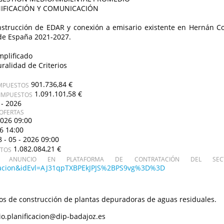
IFICACIÓN Y COMUNICACIÓN
strucción de EDAR y conexión a emisario existente en Hernán Cor
de España 2021-2027.
mplificado
uralidad de Criterios
901.736,84 €
IMPUESTOS
1.091.101,58 €
 IMPUESTOS
 - 2026
OFERTAS
2026 09:00
26 14:00
8 - 05 - 2026 09:00
1.082.084,21 €
STOS
ANUNCIO EN PLATAFORMA DE CONTRATACIÓN DEL SECT
citacion&idEvl=AJ31qpTXBPEkJPJS%2BPS9vg%3D%3D
os de construcción de plantas depuradoras de aguas residuales.
o.planificacion@dip-badajoz.es