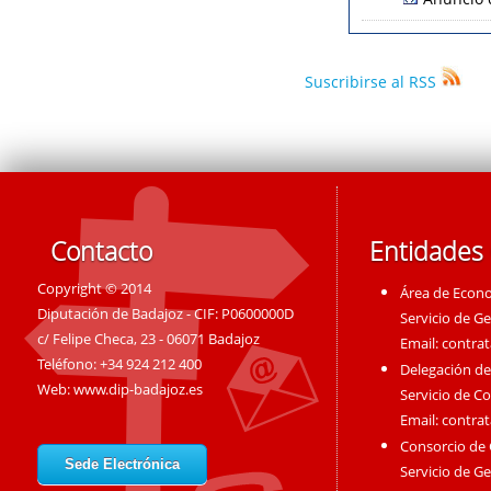
Suscribirse al RSS
Contacto
Entidades
Copyright © 2014
Área de Econ
Diputación de Badajoz - CIF: P0600000D
Servicio de G
c/ Felipe Checa, 23 - 06071 Badajoz
Email:
contra
Teléfono: +34 924 212 400
Delegación de
Web:
www.dip-badajoz.es
Servicio de C
Email:
contra
Consorcio de
Sede Electrónica
Servicio de G