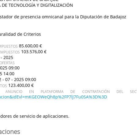
 DE TECNOLOGÍA Y DIGITALIZACIÓN
stador de presencia omnicanal para la Diputación de Badajoz
uralidad de Criterios
85.600,00 €
IMPUESTOS
103.576,00 €
 IMPUESTOS
 - 2025
OFERTAS
2025 09:00
25 14:00
2 - 07 - 2025 09:00
123.400,00 €
STOS
ANUNCIO EN PLATAFORMA DE CONTRATACIÓN DEL SECT
icitacion&idEvl=mKGEOWeQh8p%2FP7lJ7Fu0SA%3D%3D
dores de servicio de aplicaciones.
caciones