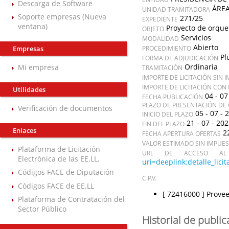
Descarga de Software
ÁREA
UNIDAD TRAMITADORA
Soporte empresas (Nueva
271/25
EXPEDIENTE
ventana)
Proyecto de orque
OBJETO
Servicios
MODALIDAD
Abierto
Empresas
PROCEDIMIENTO
Pl
FORMA DE ADJUDICACIÓN
Ordinaria
Mi empresa
TRAMITACIÓN
IMPORTE DE LICITACIÓN SIN 
IMPORTE DE LICITACIÓN CON
Utilidades
04 - 07
FECHA PUBLICACIÓN
PLAZO DE PRESENTACIÓN DE 
Verificación de documentos
05 - 07 - 
INICIO DEL PLAZO
21 - 07 - 20
FIN DEL PLAZO
Enlaces
2
FECHA APERTURA OFERTAS
VALOR ESTIMADO SIN IMPUE
Plataforma de Licitación
URL DE ACCESO AL 
Electrónica de las EE.LL.
uri=deeplink:detalle_l
Códigos FACE de Diputación
C.P.V.
Códigos FACE de EE.LL
[ 72416000 ]
Provee
Plataforma de Contratación del
Sector Público
Historial de publi