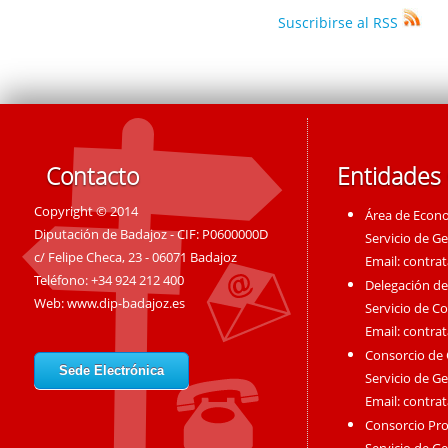
Suscribirse al RSS
Contacto
Entidades
Copyright © 2014
Área de Econ
Diputación de Badajoz - CIF: P0600000D
Servicio de G
c/ Felipe Checa, 23 - 06071 Badajoz
Email:
contra
Teléfono: +34 924 212 400
Delegación de
Web:
www.dip-badajoz.es
Servicio de C
Email:
contra
Consorcio de
Sede Electrónica
Servicio de G
Email:
contra
Consorcio Pro
Servicio de G