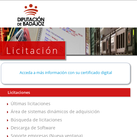
Licitación
Acceda a más información con su certificado digital
Licitaciones
Últimas licitaciones
Área de sistemas dinámicos de adquisición
Búsqueda de licitaciones
Descarga de Software
Soporte empresas (Nueva ventana)