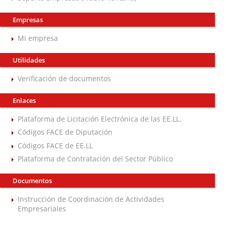
Empresas
Mi empresa
Utilidades
Verificación de documentos
Enlaces
Plataforma de Licitación Electrónica de las EE.LL.
Códigos FACE de Diputación
Códigos FACE de EE.LL
Plataforma de Contratación del Sector Público
Documentos
Instrucción de Coordinación de Actividades
Empresariales