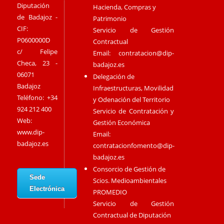
Diputación
Hacienda, Compras y
de Badajoz -
Patrimonio
CIF:
Servicio de Gestión
P0600000D
Contractual
c/ Felipe
Email:
contratacion@dip-
Checa, 23 -
badajoz.es
06071
Delegación de
Badajoz
Infraestructuras, Movilidad
Teléfono: +34
y Odenación del Territorio
924 212 400
Servicio de Contratación y
Web:
Gestión Económica
www.dip-
Email:
badajoz.es
contratacionfomento@dip-
badajoz.es
Consorcio de Gestión de
Sede
Scios. Medioambientales
Electrónica
PROMEDIO
Servicio de Gestión
Contractual de Diputación