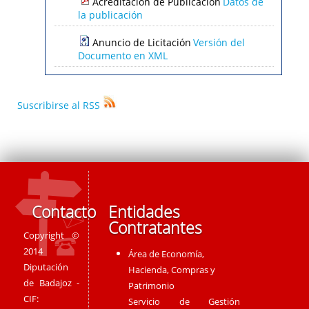
Acreditación de Publicación
Datos de
la publicación
Anuncio de Licitación
Versión del
Documento en XML
Suscribirse al RSS
Contacto
Entidades
Contratantes
Copyright ©
2014
Área de Economía,
Diputación
Hacienda, Compras y
de Badajoz -
Patrimonio
CIF:
Servicio de Gestión