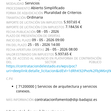
Servicios
MODALIDAD
Abierto Simplificado
PROCEDIMIENTO
Pluralidad de Criterios
FORMA DE ADJUDICACIÓN
Ordinaria
TRAMITACIÓN
5.937,65 €
IMPORTE DE LICITACIÓN SIN IMPUESTOS
7.184,56 €
IMPORTE DE LICITACIÓN CON IMPUESTOS
08 - 05 - 2026
FECHA PUBLICACIÓN
PLAZO DE PRESENTACIÓN DE OFERTAS
09 - 05 - 2026 09:00
INICIO DEL PLAZO
25 - 05 - 2026 14:00
FIN DEL PLAZO
26 - 05 - 2026 08:00
FECHA APERTURA OFERTAS
5.937,65 €
VALOR ESTIMADO SIN IMPUESTOS
URL DE ACCESO AL ANUNCIO EN PLATAFORMA DE CONTRATACIÓN
DEL SECTOR PÚBLICO
https://contrataciondelestado.es/wps/poc?
uri=deeplink:detalle_licitacion&idEvl=1dRhK92IPvo%2FbjW6
C.P.V.
[ 71200000 ]
Servicios de arquitectura y servicios
conexos.
contratacionfomento@dip-badajoz.es
MÁS INFORMACIÓN