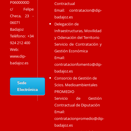
P0600000D
Contractual
c/ Felipe
Email:
contratacion@dip-
Checa, 23 -
badajoz.es
06071
Delegación de
Badajoz
Infraestructuras, Movilidad
Teléfono: +34
y Odenación del Territorio
924 212 400
Servicio de Contratación y
Web:
Gestión Económica
www.dip-
Email:
badajoz.es
contratacionfomento@dip-
badajoz.es
Consorcio de Gestión de
Sede
Scios. Medioambientales
Electrónica
PROMEDIO
Servicio de Gestión
Contractual de Diputación
Email:
contratacionpromedio@dip-
badajoz.es