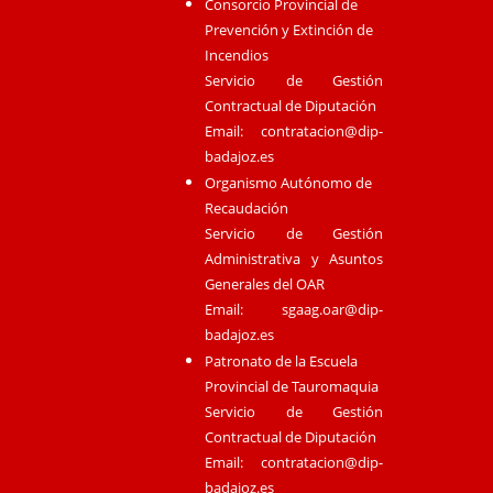
Consorcio Provincial de
Prevención y Extinción de
Incendios
Servicio de Gestión
Contractual de Diputación
Email:
contratacion@dip-
badajoz.es
Organismo Autónomo de
Recaudación
Servicio de Gestión
Administrativa y Asuntos
Generales del OAR
Email:
sgaag.oar@dip-
badajoz.es
Patronato de la Escuela
Provincial de Tauromaquia
Servicio de Gestión
Contractual de Diputación
Email:
contratacion@dip-
badajoz.es