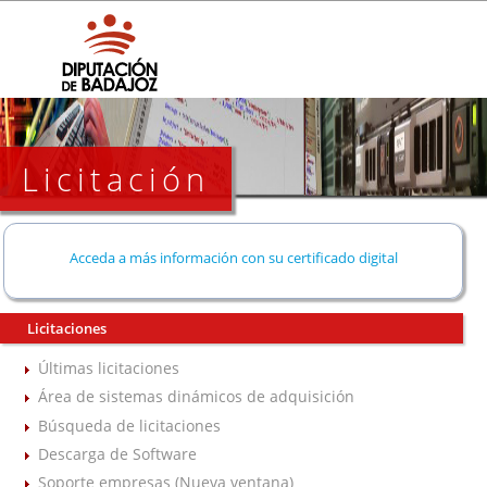
Licitación
Acceda a más información con su certificado digital
Licitaciones
Últimas licitaciones
Área de sistemas dinámicos de adquisición
Búsqueda de licitaciones
Descarga de Software
Soporte empresas (Nueva ventana)