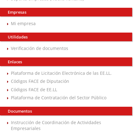
Empresas
Mi empresa
Utilidades
Verificación de documentos
Enlaces
Plataforma de Licitación Electrónica de las EE.LL.
Códigos FACE de Diputación
Códigos FACE de EE.LL
Plataforma de Contratación del Sector Público
Documentos
Instrucción de Coordinación de Actividades
Empresariales