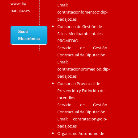
www.dip-
Email:
badajoz.es
contratacionfomento@dip-
badajoz.es
Consorcio de Gestión de
Sede
Scios. Medioambientales
Electrónica
PROMEDIO
Servicio de Gestión
Contractual de Diputación
Email:
contratacionpromedio@dip-
badajoz.es
Consorcio Provincial de
Prevención y Extinción de
Incendios
Servicio de Gestión
Contractual de Diputación
Email:
contratacion@dip-
badajoz.es
Organismo Autónomo de