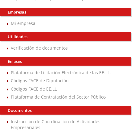
Empresas
Mi empresa
Utilidades
Verificación de documentos
Enlaces
Plataforma de Licitación Electrónica de las EE.LL.
Códigos FACE de Diputación
Códigos FACE de EE.LL
Plataforma de Contratación del Sector Público
Documentos
Instrucción de Coordinación de Actividades
Empresariales