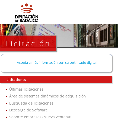
Licitación
Acceda a más información con su certificado digital
Licitaciones
Últimas licitaciones
Área de sistemas dinámicos de adquisición
Búsqueda de licitaciones
Descarga de Software
Soporte empresas (Nueva ventana)