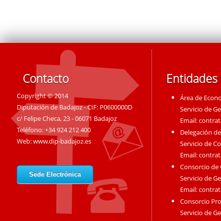
Contacto
Entidades
Copyright © 2014
Área de Econ
Diputación de Badajoz - CIF: P0600000D
Servicio de G
c/ Felipe Checa, 23 - 06071 Badajoz
Email:
contra
Teléfono: +34 924 212 400
Delegación de
Web:
www.dip-badajoz.es
Servicio de C
Email:
contra
Consorcio de
Sede Electrónica
Servicio de G
Email:
contra
Consorcio Pro
Servicio de G