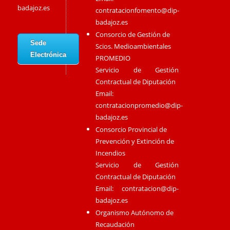
badajoz.es
contratacionfomento@dip-
badajoz.es
Consorcio de Gestión de
Sede
Scios. Medioambientales
Electrónica
PROMEDIO
Servicio de Gestión
Contractual de Diputación
Email:
contratacionpromedio@dip-
badajoz.es
Consorcio Provincial de
Prevención y Extinción de
Incendios
Servicio de Gestión
Contractual de Diputación
Email:
contratacion@dip-
badajoz.es
Organismo Autónomo de
Recaudación