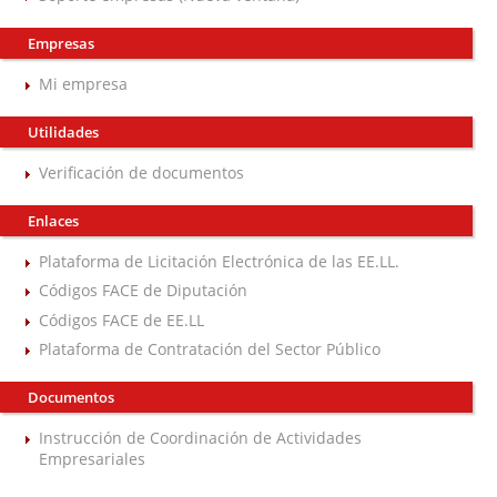
Empresas
Mi empresa
Utilidades
Verificación de documentos
Enlaces
Plataforma de Licitación Electrónica de las EE.LL.
Códigos FACE de Diputación
Códigos FACE de EE.LL
Plataforma de Contratación del Sector Público
Documentos
Instrucción de Coordinación de Actividades
Empresariales