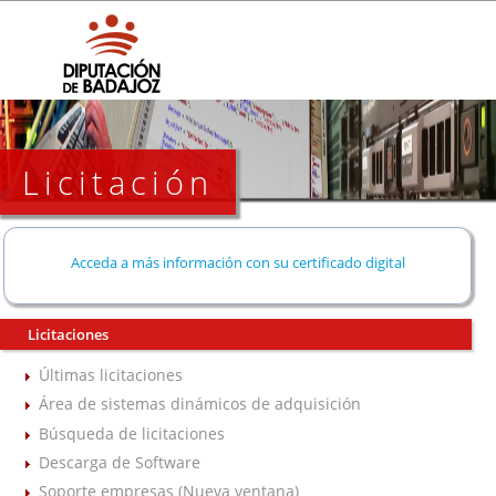
Licitación
Acceda a más información con su certificado digital
Licitaciones
Últimas licitaciones
Área de sistemas dinámicos de adquisición
Búsqueda de licitaciones
Descarga de Software
Soporte empresas (Nueva ventana)