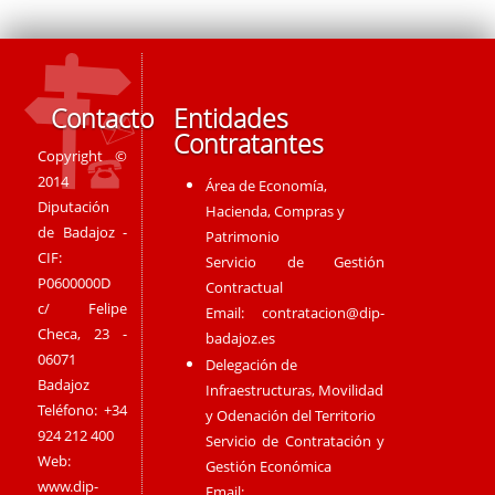
Contacto
Entidades
Contratantes
Copyright ©
2014
Área de Economía,
Diputación
Hacienda, Compras y
de Badajoz -
Patrimonio
CIF:
Servicio de Gestión
P0600000D
Contractual
c/ Felipe
Email:
contratacion@dip-
Checa, 23 -
badajoz.es
06071
Delegación de
Badajoz
Infraestructuras, Movilidad
Teléfono: +34
y Odenación del Territorio
924 212 400
Servicio de Contratación y
Web:
Gestión Económica
www.dip-
Email: