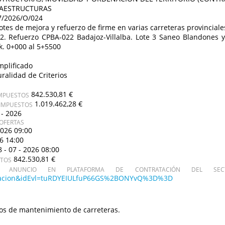
RAESTRUCTURAS
7/2026/O/024
otes de mejora y refuerzo de firme en varias carreteras provinciale
2. Refuerzo CPBA-022 Badajoz-Villalba. Lote 3 Saneo Blandones y
k. 0+000 al 5+5500
mplificado
uralidad de Criterios
842.530,81 €
IMPUESTOS
1.019.462,28 €
 IMPUESTOS
 - 2026
OFERTAS
2026 09:00
26 14:00
8 - 07 - 2026 08:00
842.530,81 €
STOS
ANUNCIO EN PLATAFORMA DE CONTRATACIÓN DEL SECT
icitacion&idEvl=tuRDYEIULfuP66GS%2BONYvQ%3D%3D
os de mantenimiento de carreteras.