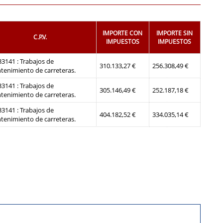
IMPORTE CON
IMPORTE SIN
C.P.V.
IMPUESTOS
IMPUESTOS
3141 : Trabajos de
310.133,27 €
256.308,49 €
tenimiento de carreteras.
3141 : Trabajos de
305.146,49 €
252.187,18 €
tenimiento de carreteras.
3141 : Trabajos de
404.182,52 €
334.035,14 €
tenimiento de carreteras.