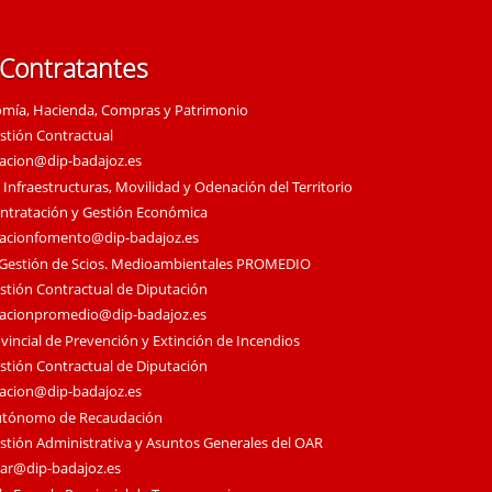
 Contratantes
omía, Hacienda, Compras y Patrimonio
estión Contractual
tacion@dip-badajoz.es
 Infraestructuras, Movilidad y Odenación del Territorio
ontratación y Gestión Económica
tacionfomento@dip-badajoz.es
 Gestión de Scios. Medioambientales PROMEDIO
estión Contractual de Diputación
tacionpromedio@dip-badajoz.es
vincial de Prevención y Extinción de Incendios
estión Contractual de Diputación
tacion@dip-badajoz.es
utónomo de Recaudación
estión Administrativa y Asuntos Generales del OAR
oar@dip-badajoz.es