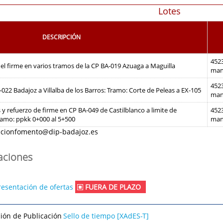
Lotes
DESCRIPCIÓN
4523
del firme en varios tramos de la CP BA-019 Azuaga a Maguilla
man
4523
-022 Badajoz a Villalba de los Barros: Tramo: Corte de Peleas a EX-105
man
y refuerzo de firme en CP BA-049 de Castilblanco a limite de
4523
Tramo: ppkk 0+000 al 5+500
man
acionfomento@dip-badajoz.es
caciones
resentación de ofertas
FUERA DE PLAZO
ción de Publicación
Sello de tiempo [XAdES-T]