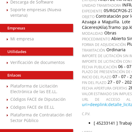
Descarga de Software
INF
UNIDAD TRAMITADORA
Soporte empresas (Nueva
05/RGCP/26-2
EXPEDIENTE
ventana)
Contratación por l
OBJETO
Azuaga a Maguilla. Lote 
Cáceres(Alía).Tramo :pp.k
Empresas
Obras
MODALIDAD
Abierto Si
Mi empresa
PROCEDIMIENTO
Pl
FORMA DE ADJUDICACIÓN
Ordinaria
TRAMITACIÓN
Utilidades
IMPORTE DE LICITACIÓN SIN 
IMPORTE DE LICITACIÓN CON
Verificación de documentos
06 - 07
FECHA PUBLICACIÓN
PLAZO DE PRESENTACIÓN DE 
Enlaces
07 - 07 - 
INICIO DEL PLAZO
27 - 07 - 20
FIN DEL PLAZO
Plataforma de Licitación
2
FECHA APERTURA OFERTAS
Electrónica de las EE.LL.
VALOR ESTIMADO SIN IMPUE
Códigos FACE de Diputación
URL DE ACCESO AL 
uri=deeplink:detalle_l
Códigos FACE de EE.LL
C.P.V.
Plataforma de Contratación del
Sector Público
[ 45233141 ]
Trabaj