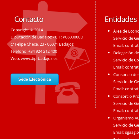
Contacto
Entidades
Copyright © 2014
Área de Econ
Diputación de Badajoz - CIF: P0600000D
Servicio de G
c/ Felipe Checa, 23 - 06071 Badajoz
Email:
contra
Teléfono: +34 924 212 400
Delegación de
Web:
www.dip-badajoz.es
Servicio de C
Email:
contra
Consorcio de
Sede Electrónica
Servicio de G
Email:
contra
Consorcio Pro
Servicio de G
Email:
contra
Organismo A
Servicio de G
Email:
sgaag.