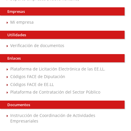
Empresas
Mi empresa
Utilidades
Verificación de documentos
Enlaces
Plataforma de Licitación Electrónica de las EE.LL.
Códigos FACE de Diputación
Códigos FACE de EE.LL
Plataforma de Contratación del Sector Público
Documentos
Instrucción de Coordinación de Actividades
Empresariales