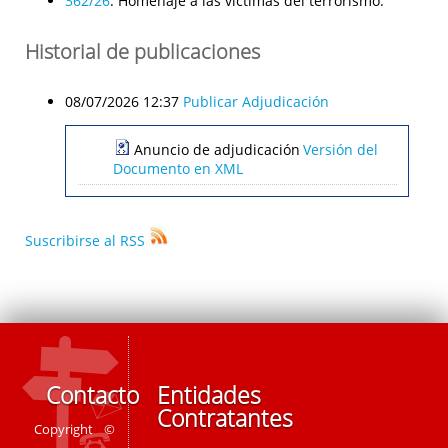
362/26
:
Homenaje a las víctimas del terrorismo.
Historial de publicaciones
08/07/2026 12:37
Publicar Adjudicación
Anuncio de adjudicación
Versión del
Documento en XML
Suscribirse al RSS
Contacto
Entidades
Contratantes
Copyright ©