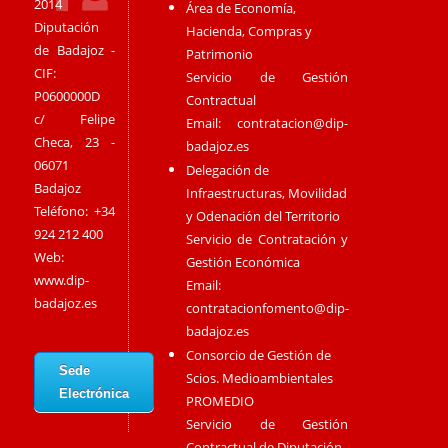
2014
Área de Economía,
Diputación
Hacienda, Compras y
de Badajoz -
Patrimonio
CIF:
Servicio de Gestión
P0600000D
Contractual
c/ Felipe
Email:
contratacion@dip-
Checa, 23 -
badajoz.es
06071
Delegación de
Badajoz
Infraestructuras, Movilidad
Teléfono: +34
y Odenación del Territorio
924 212 400
Servicio de Contratación y
Web:
Gestión Económica
www.dip-
Email:
badajoz.es
contratacionfomento@dip-
badajoz.es
Consorcio de Gestión de
Sede
Scios. Medioambientales
Electrónica
PROMEDIO
Servicio de Gestión
Contractual de Diputación