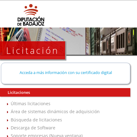
Licitación
Acceda a más información con su certificado digital
Licitaciones
Últimas licitaciones
Área de sistemas dinámicos de adquisición
Búsqueda de licitaciones
Descarga de Software
Soporte empresas (Nueva ventana)