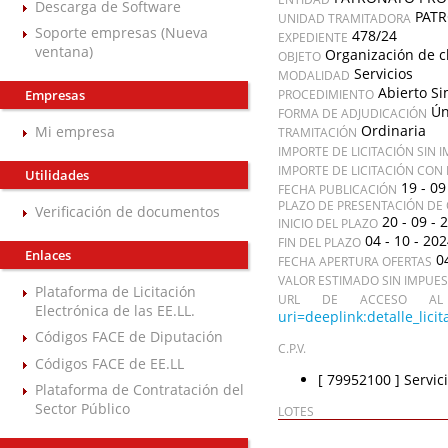
Descarga de Software
PATR
UNIDAD TRAMITADORA
Soporte empresas (Nueva
478/24
EXPEDIENTE
ventana)
Organización de cl
OBJETO
Servicios
MODALIDAD
Abierto Si
Empresas
PROCEDIMIENTO
Ún
FORMA DE ADJUDICACIÓN
Ordinaria
Mi empresa
TRAMITACIÓN
IMPORTE DE LICITACIÓN SIN 
IMPORTE DE LICITACIÓN CON
Utilidades
19 - 09
FECHA PUBLICACIÓN
PLAZO DE PRESENTACIÓN DE 
Verificación de documentos
20 - 09 - 
INICIO DEL PLAZO
04 - 10 - 20
FIN DEL PLAZO
Enlaces
0
FECHA APERTURA OFERTAS
VALOR ESTIMADO SIN IMPUE
Plataforma de Licitación
URL DE ACCESO AL 
Electrónica de las EE.LL.
uri=deeplink:detalle_li
Códigos FACE de Diputación
C.P.V.
Códigos FACE de EE.LL
[ 79952100 ]
Servic
Plataforma de Contratación del
Sector Público
LOTES