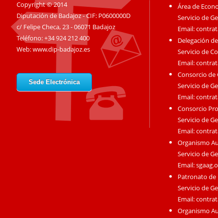
Copyright © 2014
Área de Econ
Diputación de Badajoz - CIF: P0600000D
Servicio de G
c/ Felipe Checa, 23 - 06071 Badajoz
Email:
contra
Teléfono: +34 924 212 400
Delegación de
Web:
www.dip-badajoz.es
Servicio de C
Email:
contra
Consorcio de
Sede Electrónica
Servicio de G
Email:
contra
Consorcio Pro
Servicio de G
Email:
contra
Organismo A
Servicio de G
Email:
sgaag.
Patronato de 
Servicio de G
Email:
contra
Organismo Au