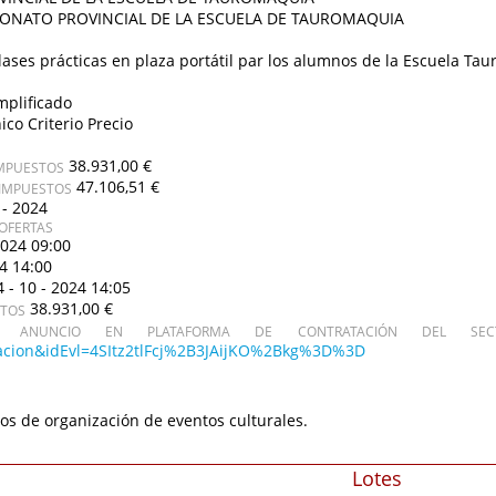
ONATO PROVINCIAL DE LA ESCUELA DE TAUROMAQUIA
ases prácticas en plaza portátil par los alumnos de la Escuela Tau
mplificado
ico Criterio Precio
38.931,00 €
IMPUESTOS
47.106,51 €
 IMPUESTOS
 - 2024
OFERTAS
2024 09:00
24 14:00
4 - 10 - 2024 14:05
38.931,00 €
STOS
ANUNCIO EN PLATAFORMA DE CONTRATACIÓN DEL SECT
citacion&idEvl=4SItz2tlFcj%2B3JAijKO%2Bkg%3D%3D
ios de organización de eventos culturales.
Lotes