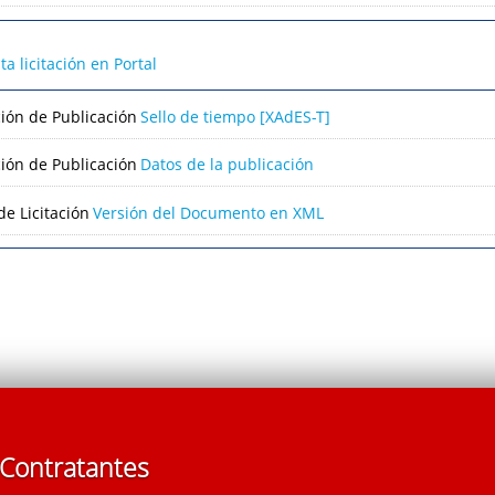
lta licitación en Portal
ción de Publicación
Sello de tiempo [XAdES-T]
ción de Publicación
Datos de la publicación
e Licitación
Versión del Documento en XML
 Contratantes