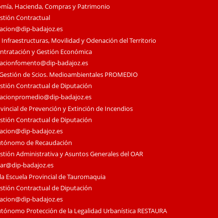
omía, Hacienda, Compras y Patrimonio
estión Contractual
tacion@dip-badajoz.es
 Infraestructuras, Movilidad y Odenación del Territorio
ontratación y Gestión Económica
tacionfomento@dip-badajoz.es
 Gestión de Scios. Medioambientales PROMEDIO
estión Contractual de Diputación
tacionpromedio@dip-badajoz.es
vincial de Prevención y Extinción de Incendios
estión Contractual de Diputación
tacion@dip-badajoz.es
utónomo de Recaudación
estión Administrativa y Asuntos Generales del OAR
oar@dip-badajoz.es
la Escuela Provincial de Tauromaquia
estión Contractual de Diputación
tacion@dip-badajoz.es
tónomo Protección de la Legalidad Urbanística RESTAURA