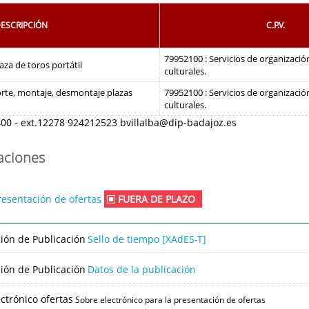
ESCRIPCIÓN
C.P.V.
79952100 : Servicios de organizaci
laza de toros portátil
culturales.
orte, montaje, desmontaje plazas
79952100 : Servicios de organizaci
culturales.
00 - ext.12278 924212523 bvillalba@dip-badajoz.es
caciones
resentación de ofertas
FUERA DE PLAZO
ción de Publicación
Sello de tiempo [XAdES-T]
ción de Publicación
Datos de la publicación
ctrónico ofertas
Sobre electrónico para la presentación de ofertas