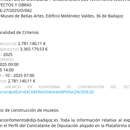
YECTOS Y OBRAS
6-27/2025/O/042
 Museo de Bellas Artes, Edificio Meléndez Valdes, 36 de Badajoz
uralidad de Criterios
2.781.140,11 €
IMPUESTOS
3.365.179,53 €
 IMPUESTOS
 - 2025
OFERTAS
2025 09:00
25 14:00
1 - 10 - 2025 07:00
2.781.140,11 €
STOS
ANUNCIO EN PLATAFORMA DE CONTRATACIÓN DEL SECT
icitacion&idEvl=d4CKkFWxOl4tm4eBPtV6eQ%3D%3D
os de construcción de museos.
acionfomento@dip-badajoz.es Toda la información relativa al expe
en el Perfil del Contratante de Diputación alojado en la Plataforma 