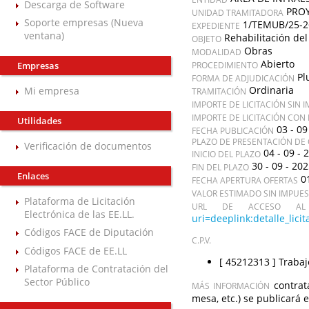
Descarga de Software
PRO
UNIDAD TRAMITADORA
Soporte empresas (Nueva
1/TEMUB/25-2
EXPEDIENTE
ventana)
Rehabilitación del
OBJETO
Obras
MODALIDAD
Abierto
Empresas
PROCEDIMIENTO
Pl
FORMA DE ADJUDICACIÓN
Ordinaria
Mi empresa
TRAMITACIÓN
IMPORTE DE LICITACIÓN SIN 
IMPORTE DE LICITACIÓN CON
Utilidades
03 - 09
FECHA PUBLICACIÓN
PLAZO DE PRESENTACIÓN DE 
Verificación de documentos
04 - 09 - 
INICIO DEL PLAZO
30 - 09 - 20
FIN DEL PLAZO
Enlaces
0
FECHA APERTURA OFERTAS
VALOR ESTIMADO SIN IMPUE
Plataforma de Licitación
URL DE ACCESO AL 
Electrónica de las EE.LL.
uri=deeplink:detalle_l
Códigos FACE de Diputación
C.P.V.
Códigos FACE de EE.LL
[ 45212313 ]
Trabaj
Plataforma de Contratación del
Sector Público
contrat
MÁS INFORMACIÓN
mesa, etc.) se publicará 