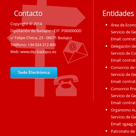
Contacto
Entidades
Copyright © 2014
Área de Econ
Diputación de Badajoz - CIF: P0600000D
Servicio de G
c/ Felipe Checa, 23 - 06071 Badajoz
Email:
contra
Teléfono: +34 924 212 400
Delegación de
Web:
www.dip-badajoz.es
Servicio de C
Email:
contra
Consorcio de
Sede Electrónica
Servicio de G
Email:
contra
Consorcio Pro
Servicio de G
Email:
contra
Organismo A
Servicio de G
Email:
sgaag.
Patronato de 