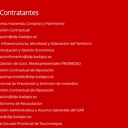
 Contratantes
omía, Hacienda, Compras y Patrimonio
estión Contractual
tacion@dip-badajoz.es
 Infraestructuras, Movilidad y Odenación del Territorio
ontratación y Gestión Económica
tacionfomento@dip-badajoz.es
 Gestión de Scios. Medioambientales PROMEDIO
estión Contractual de Diputación
tacionpromedio@dip-badajoz.es
vincial de Prevención y Extinción de Incendios
estión Contractual de Diputación
tacion@dip-badajoz.es
utónomo de Recaudación
estión Administrativa y Asuntos Generales del OAR
oar@dip-badajoz.es
la Escuela Provincial de Tauromaquia