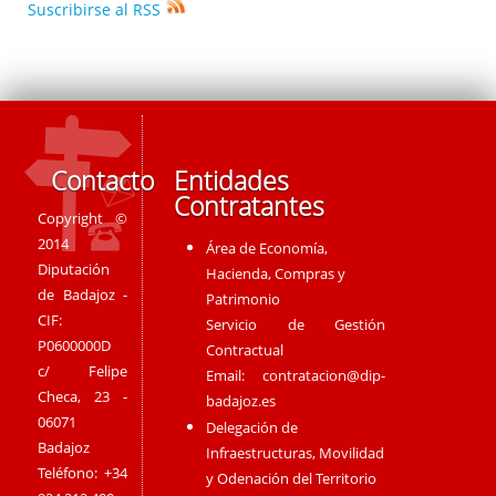
Suscribirse al RSS
Contacto
Entidades
Contratantes
Copyright ©
2014
Área de Economía,
Diputación
Hacienda, Compras y
de Badajoz -
Patrimonio
CIF:
Servicio de Gestión
P0600000D
Contractual
c/ Felipe
Email:
contratacion@dip-
Checa, 23 -
badajoz.es
06071
Delegación de
Badajoz
Infraestructuras, Movilidad
Teléfono: +34
y Odenación del Territorio