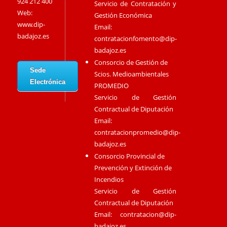
924 212 400
Servicio de Contratación y
Web:
Gestión Económica
www.dip-
Email:
badajoz.es
contratacionfomento@dip-
badajoz.es
Consorcio de Gestión de
Sede
Scios. Medioambientales
Electrónica
PROMEDIO
Servicio de Gestión
Contractual de Diputación
Email:
contratacionpromedio@dip-
badajoz.es
Consorcio Provincial de
Prevención y Extinción de
Incendios
Servicio de Gestión
Contractual de Diputación
Email:
contratacion@dip-
badajoz.es