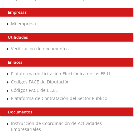
Empresas
Mi empresa
Utilidades
Verificación de documentos
Enlaces
Plataforma de Licitación Electrónica de las EE.LL.
Códigos FACE de Diputación
Códigos FACE de EE.LL
Plataforma de Contratación del Sector Público
Documentos
Instrucción de Coordinación de Actividades
Empresariales