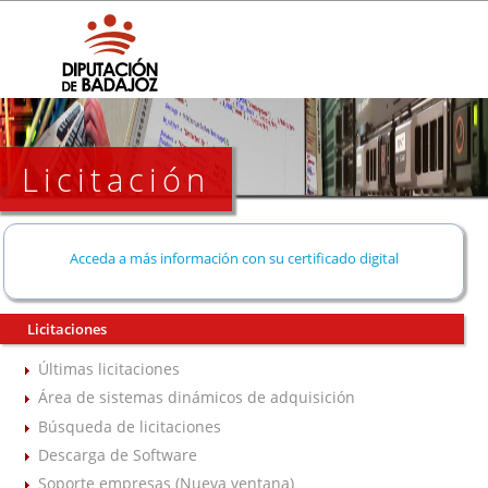
Licitación
Acceda a más información con su certificado digital
Licitaciones
Últimas licitaciones
Área de sistemas dinámicos de adquisición
Búsqueda de licitaciones
Descarga de Software
Soporte empresas (Nueva ventana)