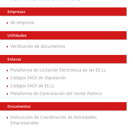
Empresas
Mi empresa
Utilidades
Verificación de documentos
Enlaces
Plataforma de Licitación Electrónica de las EE.LL.
Códigos FACE de Diputación
Códigos FACE de EE.LL
Plataforma de Contratación del Sector Público
Documentos
Instrucción de Coordinación de Actividades
Empresariales