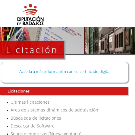
Licitación
Acceda a más información con su certificado digital
Licitaciones
Últimas licitaciones
Área de sistemas dinámicos de adquisición
Búsqueda de licitaciones
Descarga de Software
Soporte empresas (Nueva ventana)