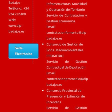
Badajoz
Infraestructuras, Movilidad
Teléfono: +34
y Odenación del Territorio
924 212 400
Servicio de Contratación y
Web:
Gestión Económica
www.dip-
Email:
badajoz.es
contratacionfomento@dip-
badajoz.es
Consorcio de Gestión de
Sede
Scios. Medioambientales
Electrónica
PROMEDIO
Servicio de Gestión
Contractual de Diputación
Email:
contratacionpromedio@dip-
badajoz.es
Consorcio Provincial de
Prevención y Extinción de
Incendios
Servicio de Gestión