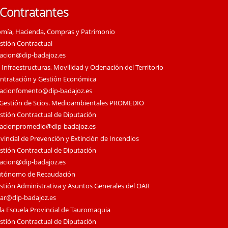
 Contratantes
omía, Hacienda, Compras y Patrimonio
estión Contractual
tacion@dip-badajoz.es
 Infraestructuras, Movilidad y Odenación del Territorio
ontratación y Gestión Económica
tacionfomento@dip-badajoz.es
 Gestión de Scios. Medioambientales PROMEDIO
estión Contractual de Diputación
tacionpromedio@dip-badajoz.es
vincial de Prevención y Extinción de Incendios
estión Contractual de Diputación
tacion@dip-badajoz.es
utónomo de Recaudación
estión Administrativa y Asuntos Generales del OAR
oar@dip-badajoz.es
la Escuela Provincial de Tauromaquia
estión Contractual de Diputación