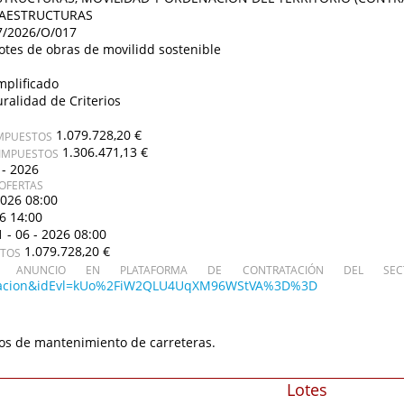
RAESTRUCTURAS
7/2026/O/017
otes de obras de movilidd sostenible
mplificado
uralidad de Criterios
1.079.728,20 €
IMPUESTOS
1.306.471,13 €
 IMPUESTOS
 - 2026
OFERTAS
2026 08:00
26 14:00
1 - 06 - 2026 08:00
1.079.728,20 €
STOS
ANUNCIO EN PLATAFORMA DE CONTRATACIÓN DEL SECT
icitacion&idEvl=kUo%2FiW2QLU4UqXM96WStVA%3D%3D
os de mantenimiento de carreteras.
Lotes