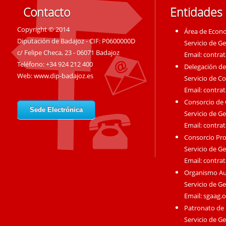
Contacto
Entidades
Copyright © 2014
Área de Econ
Diputación de Badajoz - CIF: P0600000D
Servicio de G
c/ Felipe Checa, 23 - 06071 Badajoz
Email:
contra
Teléfono: +34 924 212 400
Delegación de
Web:
www.dip-badajoz.es
Servicio de C
Email:
contra
Consorcio de
Sede Electrónica
Servicio de G
Email:
contra
Consorcio Pro
Servicio de G
Email:
contra
Organismo A
Servicio de G
Email:
sgaag.
Patronato de 
Servicio de G