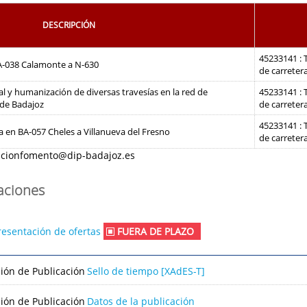
DESCRIPCIÓN
45233141 :
 BA-038 Calamonte a N-630
de carretera
al y humanización de diversas travesías en la red de
45233141 :
 de Badajoz
de carretera
45233141 :
a en BA-057 Cheles a Villanueva del Fresno
de carretera
acionfomento@dip-badajoz.es
caciones
resentación de ofertas
FUERA DE PLAZO
ción de Publicación
Sello de tiempo [XAdES-T]
ción de Publicación
Datos de la publicación