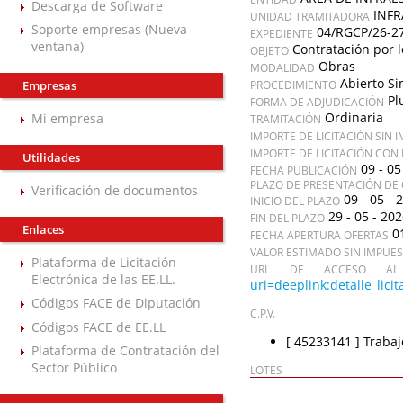
Descarga de Software
INF
UNIDAD TRAMITADORA
Soporte empresas (Nueva
04/RGCP/26-2
EXPEDIENTE
ventana)
Contratación por l
OBJETO
Obras
MODALIDAD
Abierto Si
Empresas
PROCEDIMIENTO
Pl
FORMA DE ADJUDICACIÓN
Ordinaria
Mi empresa
TRAMITACIÓN
IMPORTE DE LICITACIÓN SIN 
IMPORTE DE LICITACIÓN CON
Utilidades
09 - 05
FECHA PUBLICACIÓN
PLAZO DE PRESENTACIÓN DE 
Verificación de documentos
09 - 05 - 
INICIO DEL PLAZO
29 - 05 - 20
FIN DEL PLAZO
Enlaces
0
FECHA APERTURA OFERTAS
VALOR ESTIMADO SIN IMPUE
Plataforma de Licitación
URL DE ACCESO AL 
Electrónica de las EE.LL.
uri=deeplink:detalle_l
Códigos FACE de Diputación
C.P.V.
Códigos FACE de EE.LL
[ 45233141 ]
Trabaj
Plataforma de Contratación del
Sector Público
LOTES