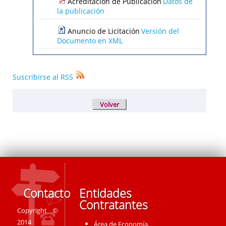
Acreditación de Publicación
Datos de
la publicación
Anuncio de Licitación
Versión del
Documento en XML
Suscribirse al RSS
Contacto
Entidades
Contratantes
Copyright ©
2014
Área de Economía,