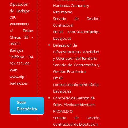
Diputación
Hacienda, Compras y
de Badajoz -
Patrimonio
CIF:
Servicio de Gestión
P0600000D
Contractual
c/ Felipe
Email:
contratacion@dip-
Checa, 23 -
badajoz.es
06071
Delegación de
Badajoz
Infraestructuras, Movilidad
Teléfono: +34
y Odenación del Territorio
924 212 400
Servicio de Contratación y
Web:
Gestión Económica
www.dip-
Email:
badajoz.es
contratacionfomento@dip-
badajoz.es
Consorcio de Gestión de
Sede
Scios. Medioambientales
Electrónica
PROMEDIO
Servicio de Gestión
Contractual de Diputación