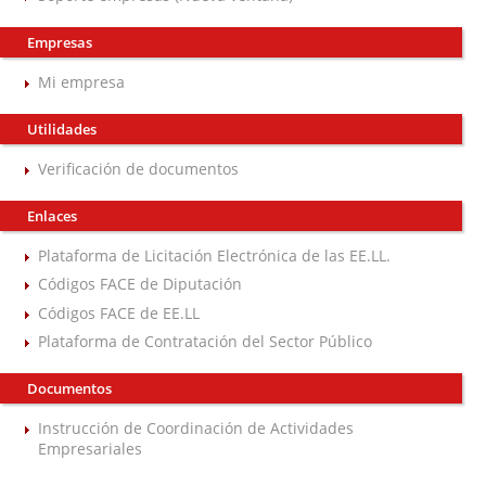
Empresas
Mi empresa
Utilidades
Verificación de documentos
Enlaces
Plataforma de Licitación Electrónica de las EE.LL.
Códigos FACE de Diputación
Códigos FACE de EE.LL
Plataforma de Contratación del Sector Público
Documentos
Instrucción de Coordinación de Actividades
Empresariales