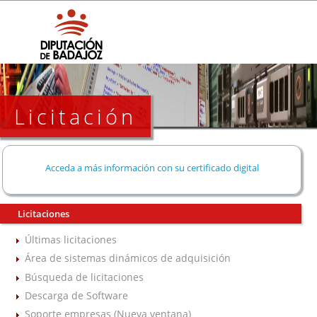
Licitación
Acceda a más información con su certificado digital
Licitaciones
Últimas licitaciones
Área de sistemas dinámicos de adquisición
Búsqueda de licitaciones
Descarga de Software
Soporte empresas (Nueva ventana)