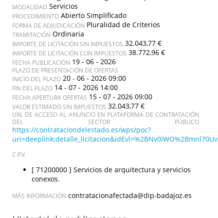
Servicios
MODALIDAD
Abierto Simplificado
PROCEDIMIENTO
Pluralidad de Criterios
FORMA DE ADJUDICACIÓN
Ordinaria
TRAMITACIÓN
32.043,77 €
IMPORTE DE LICITACIÓN SIN IMPUESTOS
38.772,96 €
IMPORTE DE LICITACIÓN CON IMPUESTOS
19 - 06 - 2026
FECHA PUBLICACIÓN
PLAZO DE PRESENTACIÓN DE OFERTAS
20 - 06 - 2026 09:00
INICIO DEL PLAZO
14 - 07 - 2026 14:00
FIN DEL PLAZO
15 - 07 - 2026 09:00
FECHA APERTURA OFERTAS
32.043,77 €
VALOR ESTIMADO SIN IMPUESTOS
URL DE ACCESO AL ANUNCIO EN PLATAFORMA DE CONTRATACIÓN
DEL SECTOR PÚBLICO
https://contrataciondelestado.es/wps/poc?
uri=deeplink:detalle_licitacion&idEvl=%2BNv0IWO%2Bmnl70
C.P.V.
[ 71200000 ]
Servicios de arquitectura y servicios
conexos.
contratacionafectada@dip-badajoz.es
MÁS INFORMACIÓN