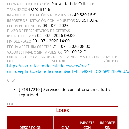
Pluralidad de Criterios
FORMA DE ADJUDICACIÓN
Ordinaria
TRAMITACIÓN
49.580,16 €
IMPORTE DE LICITACIÓN SIN IMPUESTOS
59.991,99 €
IMPORTE DE LICITACIÓN CON IMPUESTOS
03 - 07 - 2026
FECHA PUBLICACIÓN
PLAZO DE PRESENTACIÓN DE OFERTAS
04 - 07 - 2026 09:00
INICIO DEL PLAZO
20 - 07 - 2026 14:00
FIN DEL PLAZO
21 - 07 - 2026 08:00
FECHA APERTURA OFERTAS
99.160,32 €
VALOR ESTIMADO SIN IMPUESTOS
URL DE ACCESO AL ANUNCIO EN PLATAFORMA DE CONTRATACIÓN
DEL SECTOR PÚBLICO
https://contrataciondelestado.es/wps/poc?
uri=deeplink:detalle_licitacion&idEvl=5v8X9HECGi6P%2Bo96
C.P.V.
[ 71317210 ]
Servicios de consultoría en salud y
seguridad.
LOTES
Lotes
IMPORTE
IMPORTE
DESCRIPCIÓN
C.P.V.
CON
SIN