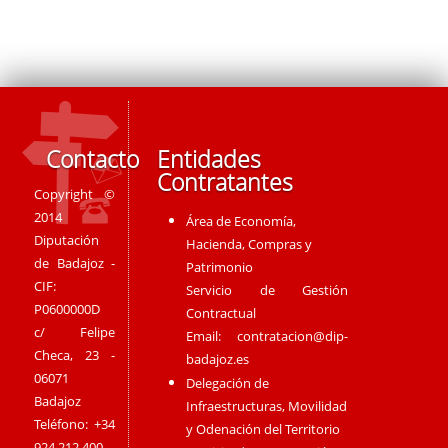
Contacto
Entidades
Contratantes
Copyright ©
2014
Área de Economía,
Diputación
Hacienda, Compras y
de Badajoz -
Patrimonio
CIF:
Servicio de Gestión
P0600000D
Contractual
c/ Felipe
Email:
contratacion@dip-
Checa, 23 -
badajoz.es
06071
Delegación de
Badajoz
Infraestructuras, Movilidad
Teléfono: +34
y Odenación del Territorio
924 212 400