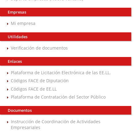
Empresas
Mi empresa
Utilidades
Verificación de documentos
Enlaces
Plataforma de Licitación Electrónica de las EE.LL.
Códigos FACE de Diputación
Códigos FACE de EE.LL
Plataforma de Contratación del Sector Público
Documentos
Instrucción de Coordinación de Actividades
Empresariales