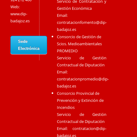
Servicio de Contratación y
Web:
Gestión Económica
www.dip-
Email:
badajoz.es
contratacionfomento@dip-
badajoz.es
Consorcio de Gestión de
Sede
Scios. Medioambientales
Electrónica
PROMEDIO
Servicio de Gestión
Contractual de Diputación
Email:
contratacionpromedio@dip-
badajoz.es
Consorcio Provincial de
Prevención y Extinción de
Incendios
Servicio de Gestión
Contractual de Diputación
Email:
contratacion@dip-
badajoz.es