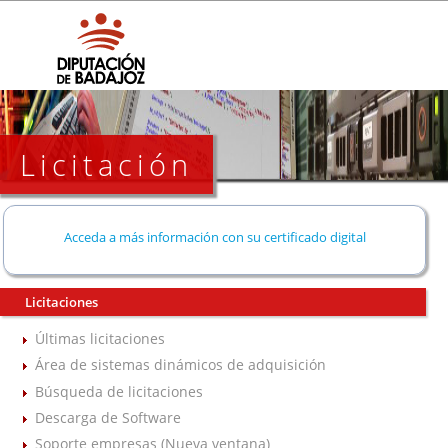
Licitación
Acceda a más información con su certificado digital
Licitaciones
Últimas licitaciones
Área de sistemas dinámicos de adquisición
Búsqueda de licitaciones
Descarga de Software
Soporte empresas (Nueva ventana)