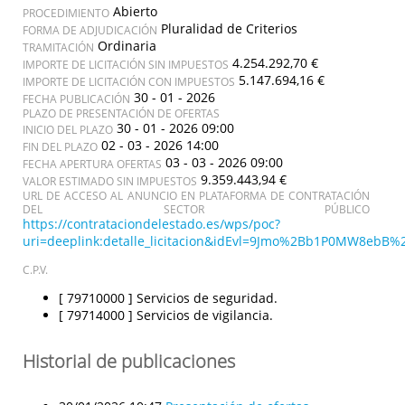
Abierto
PROCEDIMIENTO
Pluralidad de Criterios
FORMA DE ADJUDICACIÓN
Ordinaria
TRAMITACIÓN
4.254.292,70 €
IMPORTE DE LICITACIÓN SIN IMPUESTOS
5.147.694,16 €
IMPORTE DE LICITACIÓN CON IMPUESTOS
30 - 01 - 2026
FECHA PUBLICACIÓN
PLAZO DE PRESENTACIÓN DE OFERTAS
30 - 01 - 2026 09:00
INICIO DEL PLAZO
02 - 03 - 2026 14:00
FIN DEL PLAZO
03 - 03 - 2026 09:00
FECHA APERTURA OFERTAS
9.359.443,94 €
VALOR ESTIMADO SIN IMPUESTOS
URL DE ACCESO AL ANUNCIO EN PLATAFORMA DE CONTRATACIÓN
DEL SECTOR PÚBLICO
https://contrataciondelestado.es/wps/poc?
uri=deeplink:detalle_licitacion&idEvl=9Jmo%2Bb1P0MW8eb
C.P.V.
[ 79710000 ]
Servicios de seguridad.
[ 79714000 ]
Servicios de vigilancia.
Historial de publicaciones