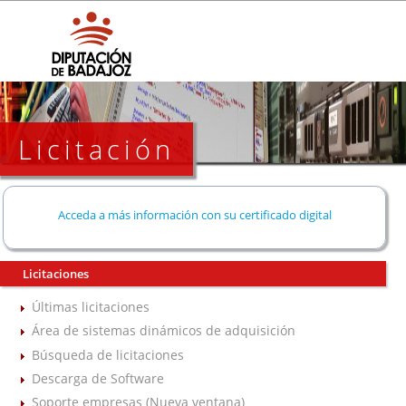
Licitación
Acceda a más información con su certificado digital
Licitaciones
Últimas licitaciones
Área de sistemas dinámicos de adquisición
Búsqueda de licitaciones
Descarga de Software
Soporte empresas (Nueva ventana)