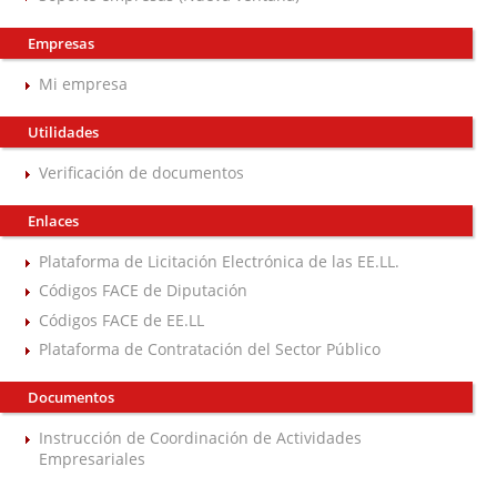
Empresas
Mi empresa
Utilidades
Verificación de documentos
Enlaces
Plataforma de Licitación Electrónica de las EE.LL.
Códigos FACE de Diputación
Códigos FACE de EE.LL
Plataforma de Contratación del Sector Público
Documentos
Instrucción de Coordinación de Actividades
Empresariales