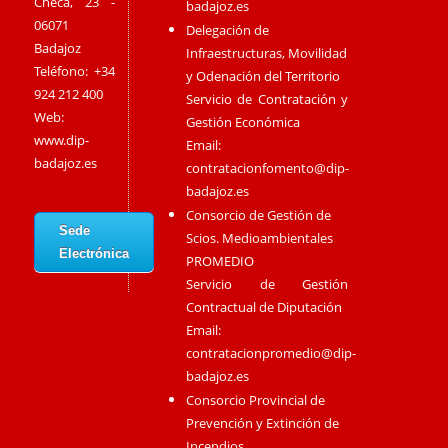
Checa, 23 -
badajoz.es
06071
Delegación de
Badajoz
Infraestructuras, Movilidad
Teléfono: +34
y Odenación del Territorio
924 212 400
Servicio de Contratación y
Web:
Gestión Económica
www.dip-
Email:
badajoz.es
contratacionfomento@dip-
badajoz.es
Consorcio de Gestión de
Sede
Scios. Medioambientales
Electrónica
PROMEDIO
Servicio de Gestión
Contractual de Diputación
Email:
contratacionpromedio@dip-
badajoz.es
Consorcio Provincial de
Prevención y Extinción de
Incendios