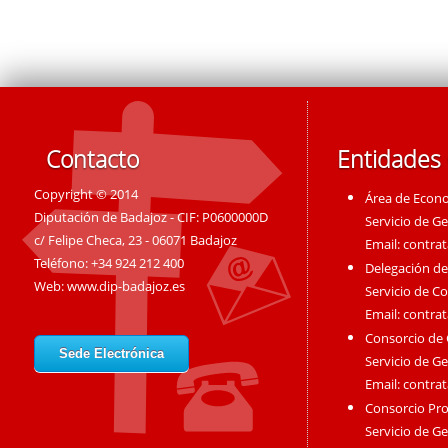
Contacto
Entidades
Copyright © 2014
Área de Econ
Diputación de Badajoz - CIF: P0600000D
Servicio de G
c/ Felipe Checa, 23 - 06071 Badajoz
Email:
contra
Teléfono: +34 924 212 400
Delegación de
Web:
www.dip-badajoz.es
Servicio de C
Email:
contra
Consorcio de
Sede Electrónica
Servicio de G
Email:
contra
Consorcio Pro
Servicio de G